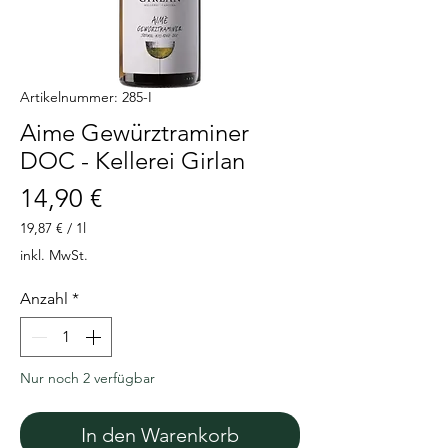
Artikelnummer: 285-I
Aime Gewürztraminer
DOC - Kellerei Girlan
Preis
14,90 €
19,87 €
/
1l
19,87 €
inkl. MwSt.
pro
1
Anzahl
*
Liter
Nur noch 2 verfügbar
In den Warenkorb