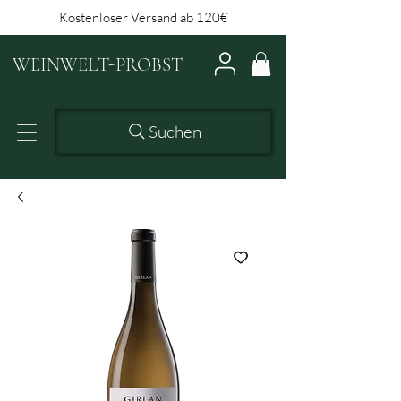
Kostenloser Versand ab 120€
WEINWELT-PROBST
Suchen