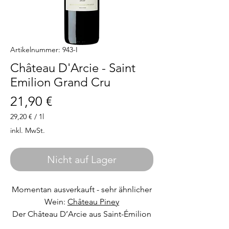
Artikelnummer: 943-I
Château D'Arcie - Saint
Emilion Grand Cru
Preis
21,90 €
29,20 €
/
1l
29,20 €
inkl. MwSt.
pro
1
Liter
Nicht auf Lager
Momentan ausverkauft - sehr ähnlicher
Wein:
Château Piney
Der Château D’Arcie aus Saint-Émilion
zeigt sich als moderner, eleganter