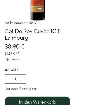
Artikelnummer: 454-V
Col De Rey Cuvée IGT -
Laimburg
Preis
38,90 €
51,87 €
/
1l
51,87 €
inkl. MwSt.
pro
1
Anzahl
*
Liter
Nur noch 4 verfügbar
In den Warenkorb