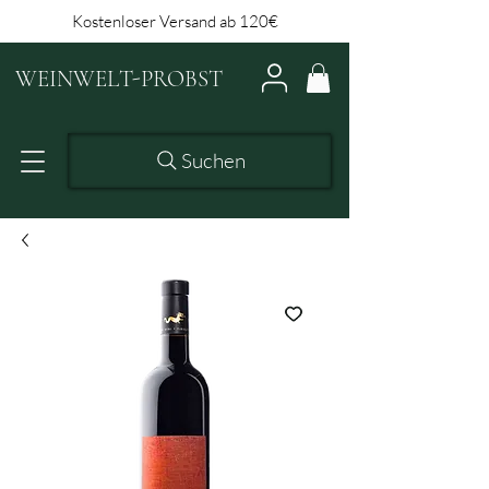
Kostenloser Versand ab 120€
WEINWELT-PROBST
Suchen