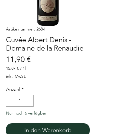
Artikelnummer: 268-I
Cuvée Albert Denis -
Domaine de la Renaudie
Preis
11,90 €
15,87 €
/
1l
15,87 €
inkl. MwSt.
pro
1
Anzahl
*
Liter
Nur noch 6 verfügbar
In den Warenkorb