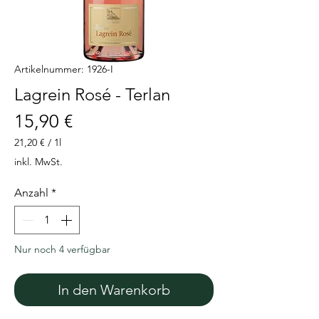
Artikelnummer: 1926-I
Lagrein Rosé - Terlan
Preis
15,90 €
21,20 €
/
1l
21,20 €
inkl. MwSt.
pro
1
Anzahl
*
Liter
Nur noch 4 verfügbar
In den Warenkorb