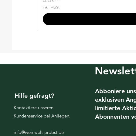
22,53 €
/
1l
2
inkl. MwSt.
2
,
5
3
€
p
r
o
1
L
i
t
Newslet
e
r
Abboniere uns
Hilfe gefragt?
exklusiven An
limitierte Akt
Kontaktiere unseren
Kundenservice
bei Anliegen.
Abonnenten v
info@weinwelt-probst.de