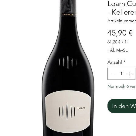
Loam Cu
- Kellere
Artikelnummer
P
45,90 €
61,20 €
/
1l
61,20 €
inkl. MwSt.
pro
1
Anzahl
*
Liter
Nur noch 6 ve
In den W