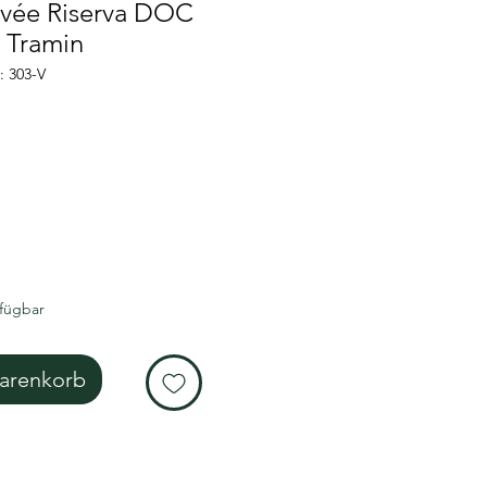
vée Riserva DOC
i Tramin
: 303-V
reis
rfügbar
arenkorb