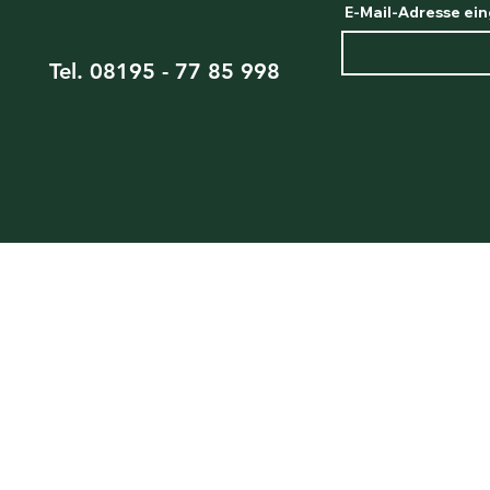
E-Mail-Adresse ei
Tel. 08195 - 77 85 998
Impressu
m
AGB
Widerruf