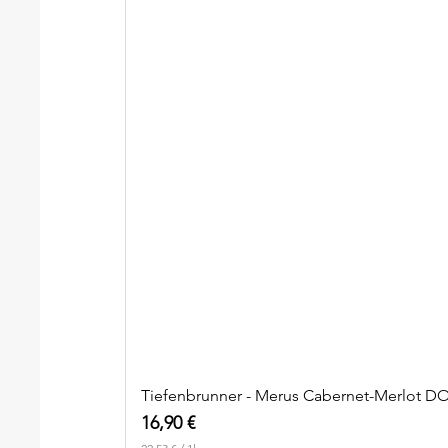
Tiefenbrunner - Merus Cabernet-Merlot D
Preis
16,90 €