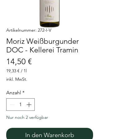
Artikelnummer: 272-I-V
Moriz Weißburgunder
DOC - Kellerei Tramin
Preis
14,50 €
19,33 €
/
1l
19,33 €
inkl. MwSt.
pro
1
Anzahl
*
Liter
Nur noch 2 verfügbar
In den Warenkorb