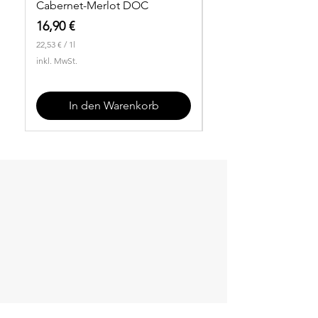
exotischen Früchten
Cabernet-Merlot DOC
Turmhof Cabernet S
außergewöhnlich lang, vielschichtig
Solo als Meditationswein für
DOC
Preis
und nahezu unendlich. Ein
16,90 €
besondere Abende
Meisterstück aus dem Geburtsort des
Preis
22,90 €
22,53 €
/
1l
2
Gewürztraminers.
inkl. MwSt.
30,53 €
2
3
,
inkl. MwSt.
0
5
,
3
In den Warenkorb
5
3
€
p
€
r
p
o
r
1
o
L
1
i
L
t
i
e
t
r
e
r