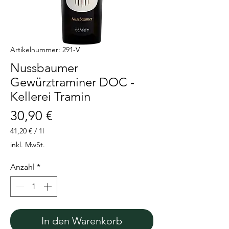
Artikelnummer: 291-V
Nussbaumer
Gewürztraminer DOC -
Kellerei Tramin
Preis
30,90 €
41,20 €
/
1l
41,20 €
inkl. MwSt.
pro
1
Anzahl
*
Liter
In den Warenkorb