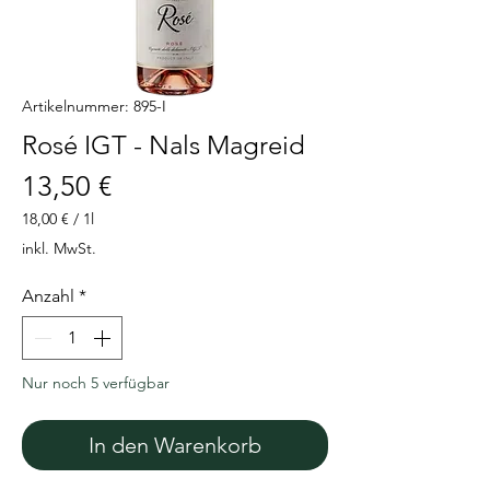
Artikelnummer: 895-I
Rosé IGT - Nals Magreid
Preis
13,50 €
18,00 €
/
1l
18,00 €
inkl. MwSt.
pro
1
Anzahl
*
Liter
Nur noch 5 verfügbar
In den Warenkorb