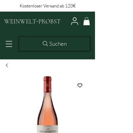
Kostenloser Versand ab 120€
WEINWELT-PROBST
Suchen