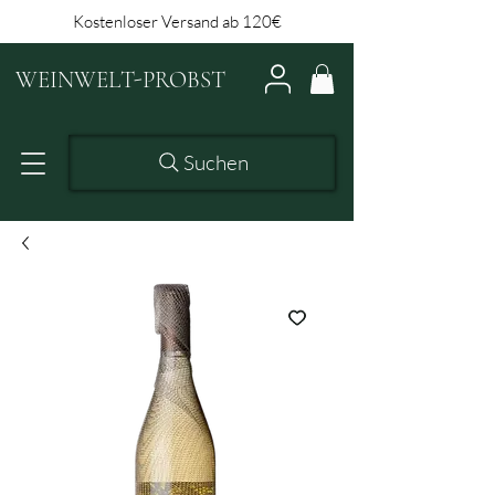
Kostenloser Versand ab 120€
WEINWELT-PROBST
Suchen