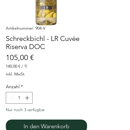
Artikelnummer: 904-V
Schreckbichl - LR Cuvée
Riserva DOC
Preis
105,00 €
140,00 €
/
1l
140,00 €
inkl. MwSt.
pro
1
Anzahl
*
Liter
Nur noch 3 verfügbar
In den Warenkorb