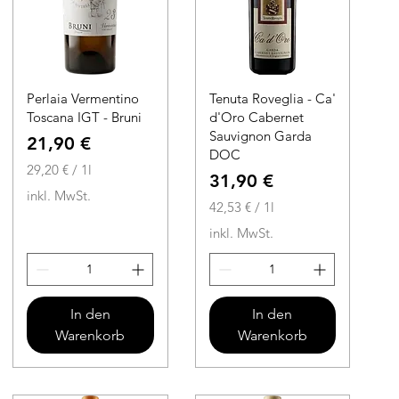
Perlaia Vermentino
Tenuta Roveglia - Ca'
Toscana IGT - Bruni
d'Oro Cabernet
Sauvignon Garda
Preis
21,90 €
DOC
29,20 €
/
1l
Preis
31,90 €
2
inkl. MwSt.
9
42,53 €
/
1l
,
4
inkl. MwSt.
2
2
0
,
5
€
3
In den
In den
p
Warenkorb
Warenkorb
r
€
o
p
1
r
L
o