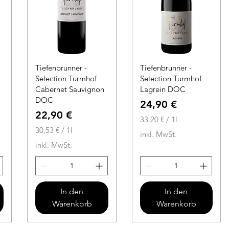
Tiefenbrunner -
Tiefenbrunner -
Selection Turmhof
Selection Turmhof
Cabernet Sauvignon
Lagrein DOC
DOC
Preis
24,90 €
Preis
22,90 €
33,20 €
/
1l
30,53 €
/
1l
3
inkl. MwSt.
3
3
inkl. MwSt.
0
,
,
2
5
0
3
In den
In den
€
Warenkorb
Warenkorb
€
p
p
r
r
o