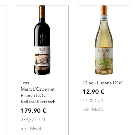
o
1
1
L
L
i
i
t
t
e
e
r
r
Tres
L'Lac - Lugana DOC
Merlot/Cabernet
Preis
12,90 €
Riserva DOC -
17,20 €
/
1l
Kellerei Kurtatsch
1
inkl. MwSt.
Preis
179,90 €
7
239,87 €
/
1l
,
2
2
inkl. MwSt.
3
0