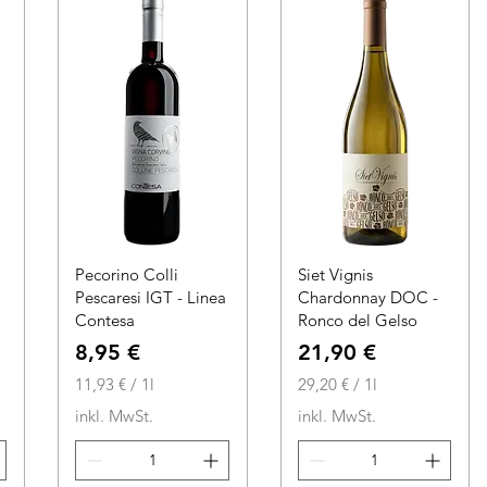
i
L
t
i
e
t
r
e
r
Pecorino Colli
Siet Vignis
Pescaresi IGT - Linea
Chardonnay DOC -
Contesa
Ronco del Gelso
Preis
Preis
8,95 €
21,90 €
11,93 €
/
1l
29,20 €
/
1l
1
2
inkl. MwSt.
inkl. MwSt.
1
9
,
,
9
2