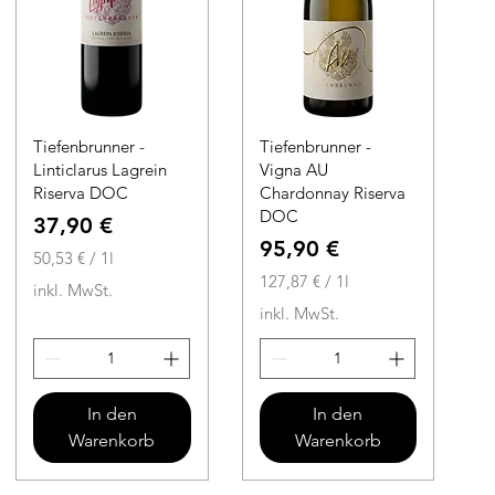
Tiefenbrunner -
Tiefenbrunner -
Linticlarus Lagrein
Vigna AU
Riserva DOC
Chardonnay Riserva
DOC
Preis
37,90 €
Preis
95,90 €
50,53 €
/
1l
5
127,87 €
/
1l
inkl. MwSt.
0
1
inkl. MwSt.
,
2
5
7
3
,
8
In den
In den
€
7
Warenkorb
Warenkorb
p
r
€
o
p