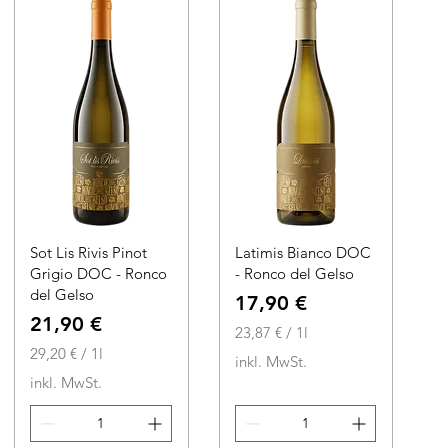
i
1
t
L
e
i
r
t
e
r
Sot Lis Rivis Pinot
Latimis Bianco DOC
Grigio DOC - Ronco
- Ronco del Gelso
del Gelso
Preis
17,90 €
Preis
21,90 €
23,87 €
/
1l
29,20 €
/
1l
2
inkl. MwSt.
2
3
inkl. MwSt.
9
,
,
8
2
7