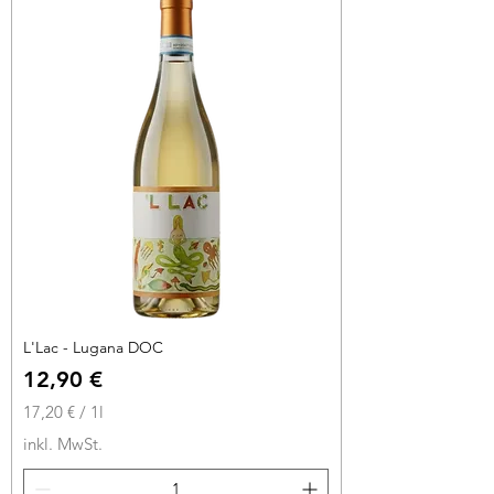
€
p
r
o
1
L
i
t
e
r
L'Lac - Lugana DOC
Preis
12,90 €
17,20 €
/
1l
1
inkl. MwSt.
7
,