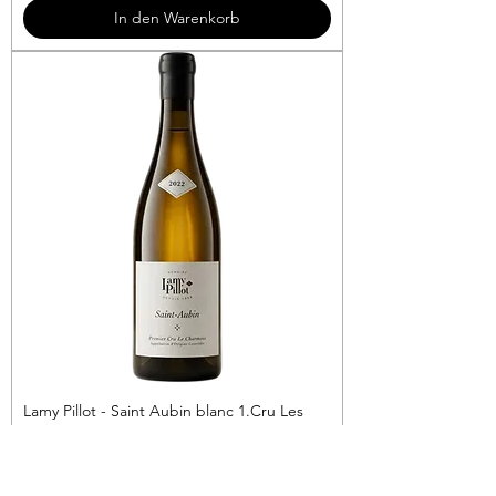
3
In den Warenkorb
€
p
r
o
1
L
i
t
e
r
Lamy Pillot - Saint Aubin blanc 1.Cru Les
Charmois
Preis
69,90 €