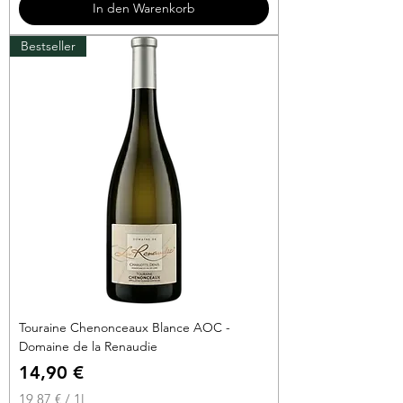
In den Warenkorb
€
Bestseller
p
r
o
1
L
i
t
e
r
Touraine Chenonceaux Blance AOC -
Domaine de la Renaudie
Preis
14,90 €
19,87 €
/
1l