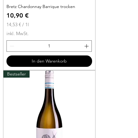
Bretz Chardonnay Barrique trocken
Preis
10,90 €
14,53 €
/
1l
1
inkl. MwSt.
4
,
5
3
In den Warenkorb
€
Bestseller
p
r
o
1
L
i
t
e
r