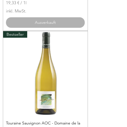
19,33 €
/
1l
1
inkl. MwSt.
9
,
Ausverkauft
3
3
Bestseller
€
p
r
o
1
L
i
t
e
r
Touraine Sauvignon AOC - Domaine de la