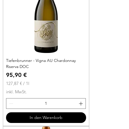
Tiefenbrunner - Vigna AU Chardonnay
Riserva DOC
Preis
95,90 €
127,87 €
/
1l
1
inkl. MwSt.
2
7
,
8
In den Warenkorb
7