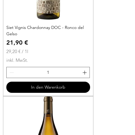
Siet Vignis Chardonnay DOC - Ronco del
Gelso
Preis
21,90 €
29,20 €
/
1l
2
inkl. MwSt.
9
,
2
0
In den Warenkorb
€
p
r
o
1
L
i