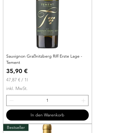
t
e
r
Sauvignon Graßnitzberg Riff Erste Lage -
Tement
Preis
35,90 €
47,87 €
/
1l
4
inkl. MwSt.
7
,
8
7
In den Warenkorb
€
Bestseller
p