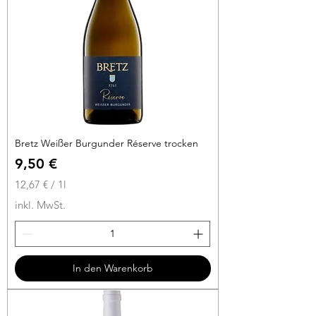
i
t
e
r
Bretz Weißer Burgunder Réserve trocken
Preis
9,50 €
12,67 €
/
1l
1
inkl. MwSt.
2
,
6
7
In den Warenkorb
€
p