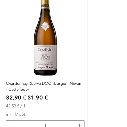
r
o
1
L
i
t
e
r
Chardonnay Riserva DOC „Burgum Novum“
- Castelfeder
Standardpreis
Sale-Preis
32,90 €
31,90 €
42,53 €
/
1l
4
inkl. MwSt.
2
,