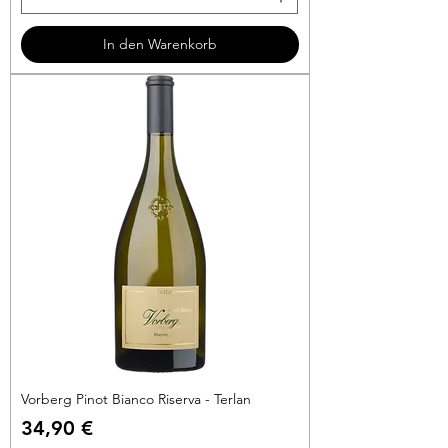
5
3
In den Warenkorb
€
p
r
o
1
L
i
t
e
r
Vorberg Pinot Bianco Riserva - Terlan
Preis
34,90 €