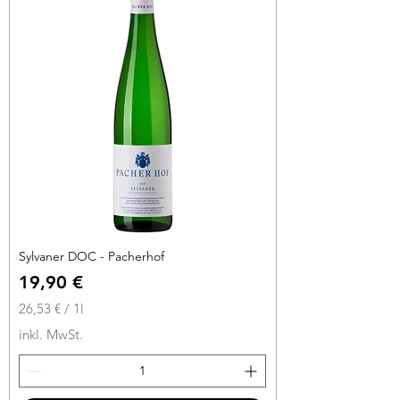
r
o
1
L
i
t
e
r
Sylvaner DOC - Pacherhof
Preis
19,90 €
26,53 €
/
1l
2
inkl. MwSt.
6
,
5