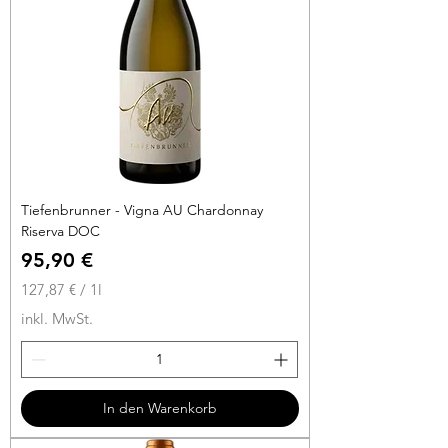
Tiefenbrunner - Vigna AU Chardonnay
Riserva DOC
Preis
95,90 €
127,87 €
/
1l
1
inkl. MwSt.
2
7
,
8
In den Warenkorb
7