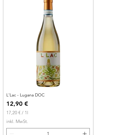
€
p
r
o
1
L
i
t
e
r
L'Lac - Lugana DOC
Preis
12,90 €
17,20 €
/
1l
1
inkl. MwSt.
7
,