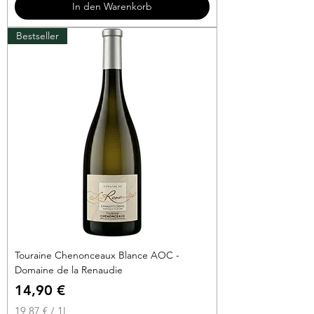
In den Warenkorb
€
Bestseller
p
r
o
1
L
i
t
e
r
Touraine Chenonceaux Blance AOC -
Domaine de la Renaudie
Preis
14,90 €
19,87 €
/
1l