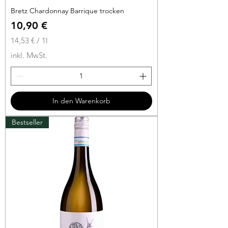
Bretz Chardonnay Barrique trocken
Preis
10,90 €
14,53 €
/
1l
1
inkl. MwSt.
4
,
5
3
In den Warenkorb
€
Bestseller
p
r
o
1
L
i
t
e
r