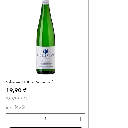
r
o
1
L
i
t
e
r
Sylvaner DOC - Pacherhof
Preis
19,90 €
26,53 €
/
1l
2
inkl. MwSt.
6
,
5