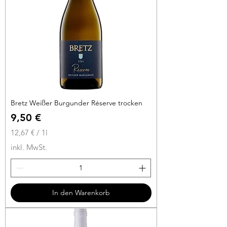
i
t
e
r
Bretz Weißer Burgunder Réserve trocken
Preis
9,50 €
12,67 €
/
1l
1
inkl. MwSt.
2
,
6
7
In den Warenkorb
€
p