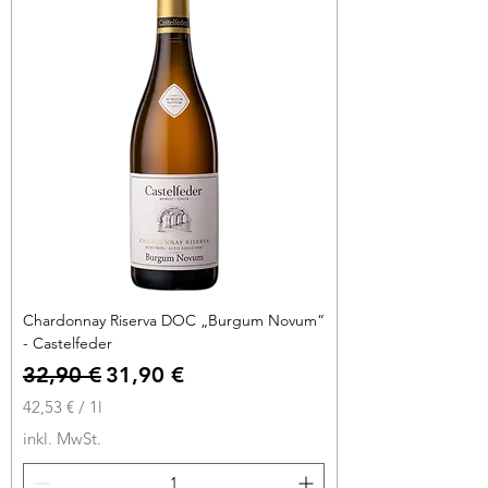
r
o
1
L
i
t
e
r
Chardonnay Riserva DOC „Burgum Novum“
- Castelfeder
Standardpreis
Sale-Preis
32,90 €
31,90 €
42,53 €
/
1l
4
inkl. MwSt.
2
,