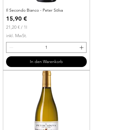
Il Secondo Bianco - Peter Sölva
Preis
15,90 €
21,20 €
/
1l
2
inkl. MwSt.
1
,
2
0
In den Warenkorb
€
p
r
o
1
L
i
t
e
r