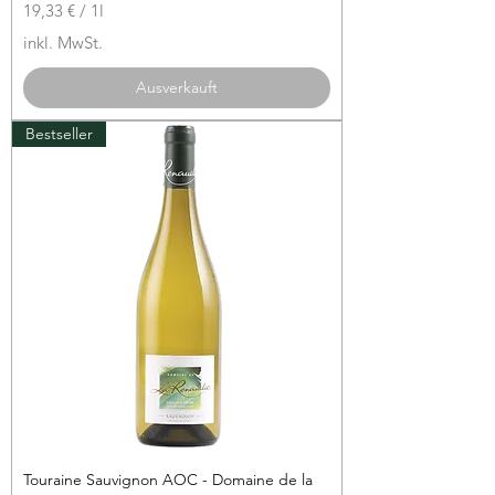
19,33 €
/
1l
1
inkl. MwSt.
9
,
Ausverkauft
3
3
Bestseller
€
p
r
o
1
L
i
t
e
r
Touraine Sauvignon AOC - Domaine de la