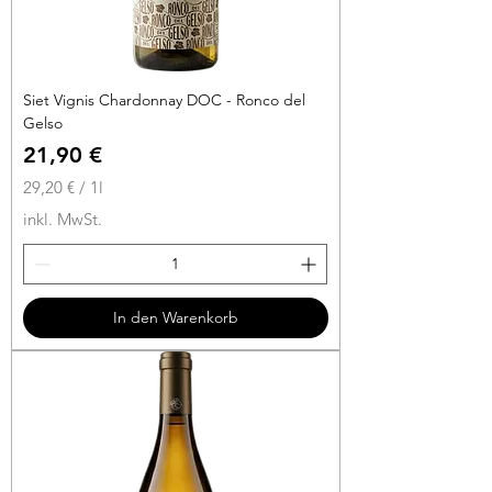
Siet Vignis Chardonnay DOC - Ronco del
Gelso
Preis
21,90 €
29,20 €
/
1l
2
inkl. MwSt.
9
,
2
0
In den Warenkorb
€
p
r
o
1
L
i