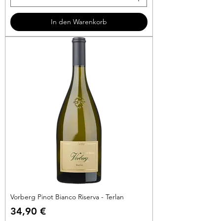
5
3
In den Warenkorb
€
p
r
o
1
L
i
t
e
r
Vorberg Pinot Bianco Riserva - Terlan
Preis
34,90 €