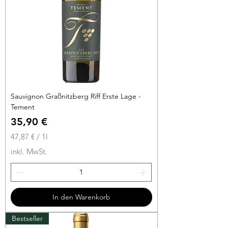
t
e
r
Sauvignon Graßnitzberg Riff Erste Lage -
Tement
Preis
35,90 €
47,87 €
/
1l
4
inkl. MwSt.
7
,
8
7
In den Warenkorb
€
Bestseller
p