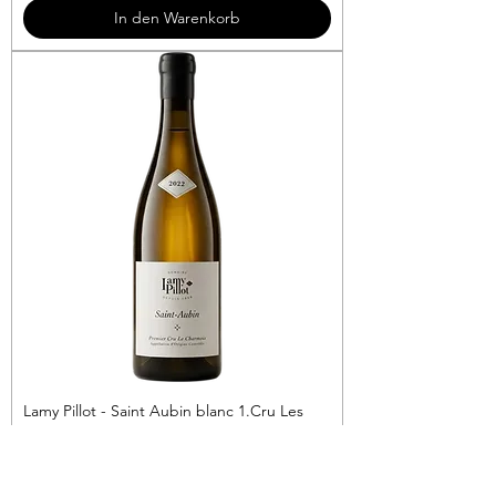
3
In den Warenkorb
€
p
r
o
1
L
i
t
e
r
Lamy Pillot - Saint Aubin blanc 1.Cru Les
Charmois
Preis
69,90 €