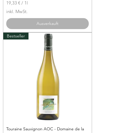
19,33 €
/
1l
1
inkl. MwSt.
9
,
Ausverkauft
3
3
Bestseller
€
p
r
o
1
L
i
t
e
r
Touraine Sauvignon AOC - Domaine de la