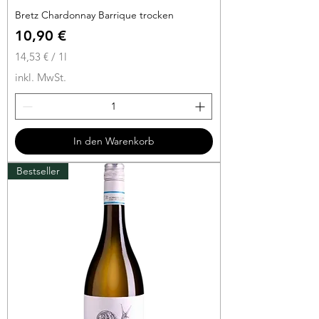
Bretz Chardonnay Barrique trocken
Preis
10,90 €
14,53 €
/
1l
1
inkl. MwSt.
4
,
5
3
In den Warenkorb
€
Bestseller
p
r
o
1
L
i
t
e
r