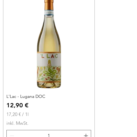
€
p
r
o
1
L
i
t
e
r
L'Lac - Lugana DOC
Preis
12,90 €
17,20 €
/
1l
1
inkl. MwSt.
7
,