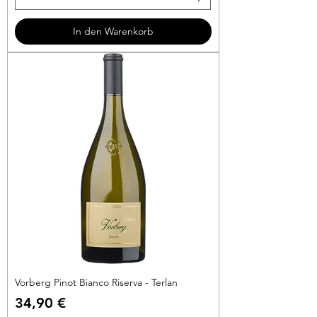
5
3
In den Warenkorb
€
p
r
o
1
L
i
t
e
r
Vorberg Pinot Bianco Riserva - Terlan
Preis
34,90 €