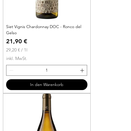
Siet Vignis Chardonnay DOC - Ronco del
Gelso
Preis
21,90 €
29,20 €
/
1l
2
inkl. MwSt.
9
,
2
0
In den Warenkorb
€
p
r
o
1
L
i