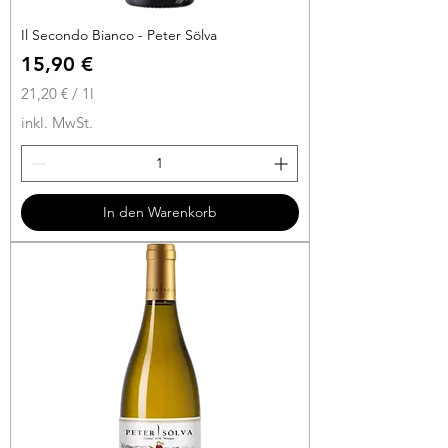
Il Secondo Bianco - Peter Sölva
Preis
15,90 €
21,20 €
/
1l
2
inkl. MwSt.
1
,
2
0
In den Warenkorb
€
p
r
o
1
L
i
t
e
r