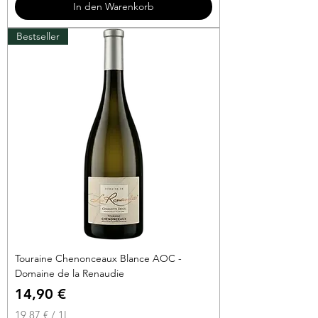
In den Warenkorb
€
Bestseller
p
r
o
1
L
i
t
e
r
Touraine Chenonceaux Blance AOC -
Domaine de la Renaudie
Preis
14,90 €
19,87 €
/
1l