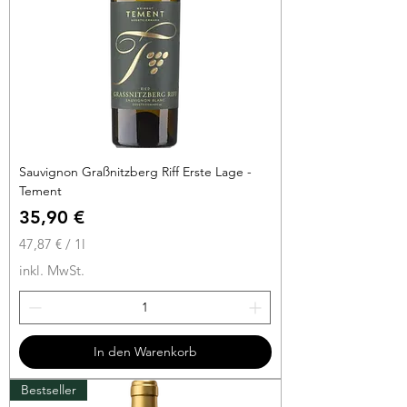
t
e
r
Sauvignon Graßnitzberg Riff Erste Lage -
Tement
Preis
35,90 €
47,87 €
/
1l
4
inkl. MwSt.
7
,
8
7
In den Warenkorb
€
Bestseller
p