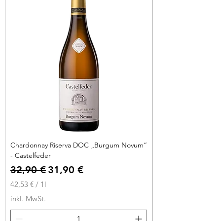
r
o
1
L
i
t
e
r
Chardonnay Riserva DOC „Burgum Novum“
- Castelfeder
Standardpreis
Sale-Preis
32,90 €
31,90 €
42,53 €
/
1l
4
inkl. MwSt.
2
,