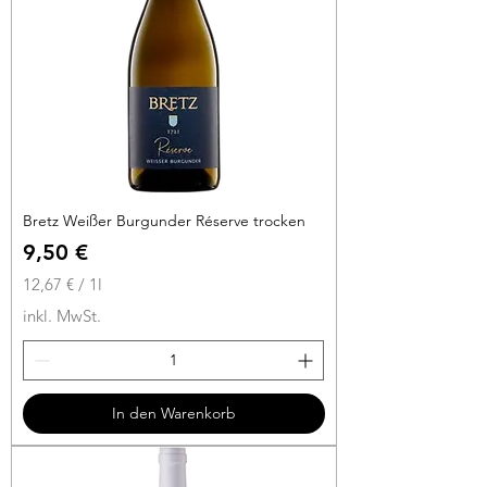
i
t
e
r
Bretz Weißer Burgunder Réserve trocken
Preis
9,50 €
12,67 €
/
1l
1
inkl. MwSt.
2
,
6
7
In den Warenkorb
€
p