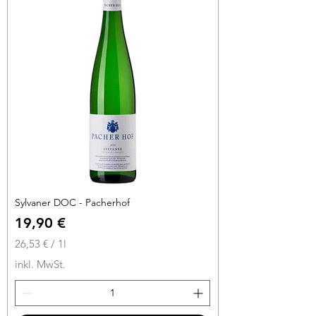
r
o
1
L
i
t
e
r
Sylvaner DOC - Pacherhof
Preis
19,90 €
26,53 €
/
1l
2
inkl. MwSt.
6
,
5