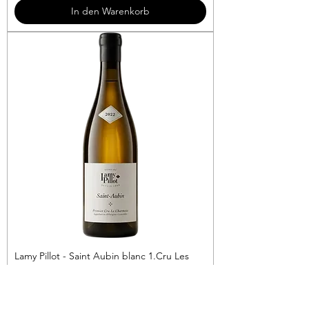
3
In den Warenkorb
€
p
r
o
1
L
i
t
e
r
Lamy Pillot - Saint Aubin blanc 1.Cru Les
Charmois
Preis
69,90 €