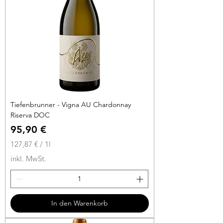
Tiefenbrunner - Vigna AU Chardonnay
Riserva DOC
Preis
95,90 €
127,87 €
/
1l
1
inkl. MwSt.
2
7
,
8
In den Warenkorb
7