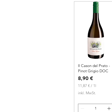
o
1
L
i
t
e
r
Il Cason del Prato -
Pinot Grigio DOC
Preis
8,90 €
11,87 €
/
1l
1
inkl. MwSt.
1
,
8
7