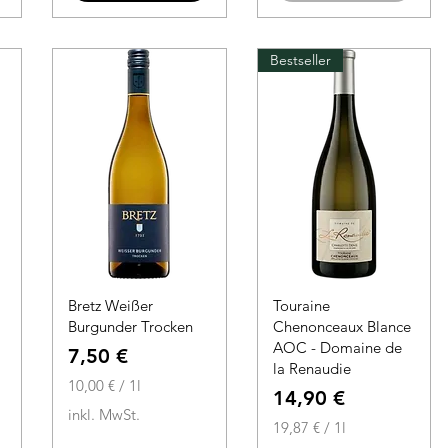
1
o
L
1
i
L
Bestseller
t
i
e
t
r
e
r
Bretz Weißer
Touraine
Burgunder Trocken
Chenonceaux Blance
AOC - Domaine de
Preis
7,50 €
la Renaudie
10,00 €
/
1l
Preis
14,90 €
1
inkl. MwSt.
0
19,87 €
/
1l