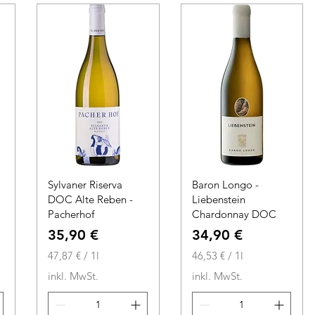
1
o
L
1
i
L
t
i
e
t
r
e
r
Sylvaner Riserva
Baron Longo -
DOC Alte Reben -
Liebenstein
Pacherhof
Chardonnay DOC
Preis
Preis
35,90 €
34,90 €
47,87 €
/
1l
46,53 €
/
1l
4
4
inkl. MwSt.
inkl. MwSt.
7
6
,
,
8
5