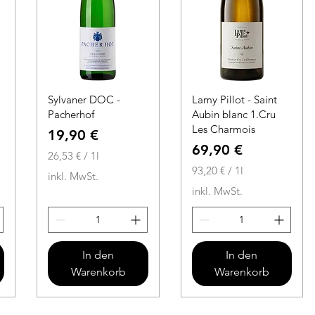
r
Sylvaner DOC -
Lamy Pillot - Saint
Pacherhof
Aubin blanc 1.Cru
Les Charmois
Preis
19,90 €
Preis
69,90 €
26,53 €
/
1l
2
93,20 €
/
1l
inkl. MwSt.
6
9
inkl. MwSt.
,
3
5
,
3
2
0
In den
In den
€
Warenkorb
Warenkorb
p
€
r
p
o
r