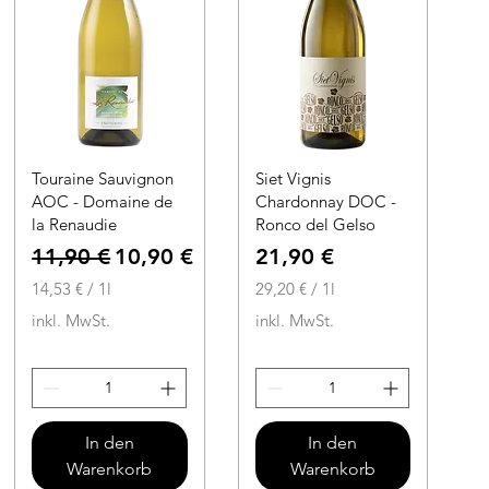
Touraine Sauvignon
Siet Vignis
AOC - Domaine de
Chardonnay DOC -
la Renaudie
Ronco del Gelso
Standardpreis
Sale-Preis
Preis
11,90 €
10,90 €
21,90 €
14,53 €
/
1l
29,20 €
/
1l
1
2
inkl. MwSt.
inkl. MwSt.
4
9
,
,
5
2
3
0
In den
In den
€
€
Warenkorb
Warenkorb
p
p