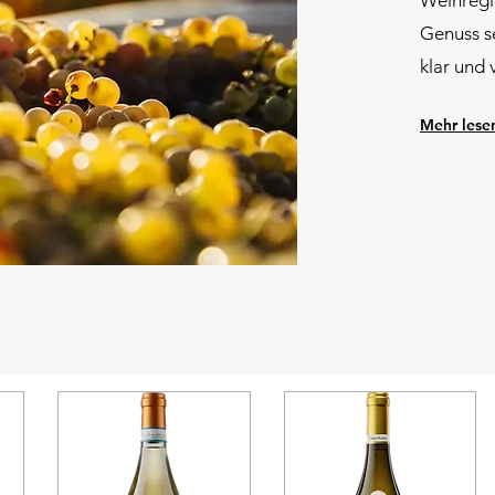
Weinregi
Genuss se
klar und 
Mehr lese