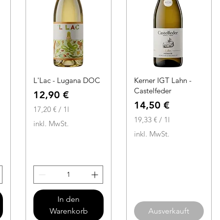
L'Lac - Lugana DOC
Kerner IGT Lahn -
Castelfeder
Preis
12,90 €
Preis
14,50 €
17,20 €
/
1l
1
19,33 €
/
1l
inkl. MwSt.
7
1
inkl. MwSt.
,
9
2
,
0
3
3
€
p
€
In den
r
p
Warenkorb
Ausverkauft
o
r