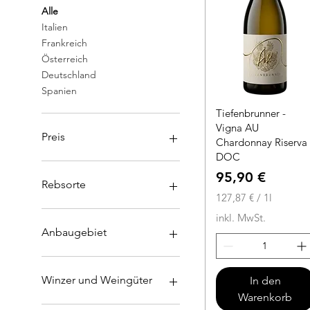
Alle
Italien
Frankreich
Österreich
Deutschland
Spanien
Tiefenbrunner -
Vigna AU
Preis
Chardonnay Riserva
DOC
Preis
95,90 €
6 €
690 €
Rebsorte
127,87 €
/
1l
1
Albariño
inkl. MwSt.
2
Chardonnay
Anbaugebiet
7
Gewürztraminer
,
Grauburgunder
Andalusien
8
Lugana
Bordeaux
Winzer und Weingüter
In den
7
Petit Manseng
Friaul-Julisch Venetien
Warenkorb
Riesling
Kampanien
Antinori