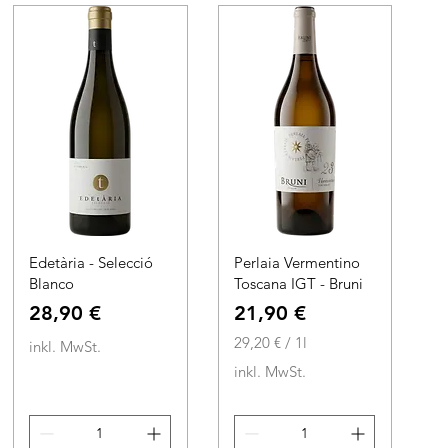
1
1
L
L
i
i
t
t
e
e
r
r
Edetària - Selecció
Perlaia Vermentino
Blanco
Toscana IGT - Bruni
Preis
Preis
28,90 €
21,90 €
29,20 €
/
1l
inkl. MwSt.
2
inkl. MwSt.
9
,
2
0