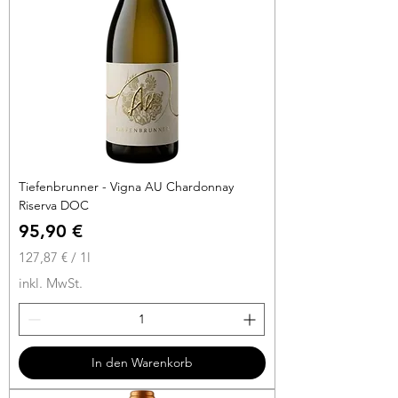
Tiefenbrunner - Vigna AU Chardonnay
Riserva DOC
Preis
95,90 €
127,87 €
/
1l
1
inkl. MwSt.
2
7
,
8
In den Warenkorb
7