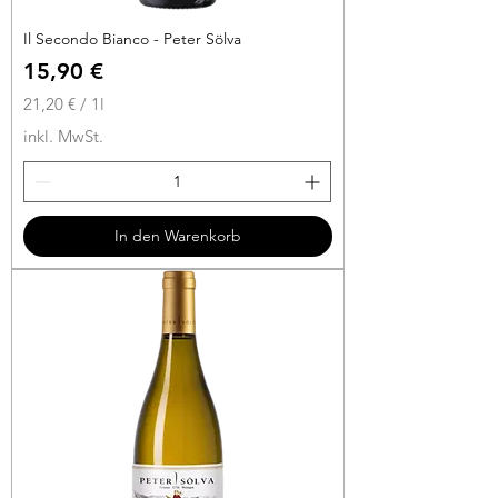
Il Secondo Bianco - Peter Sölva
Preis
15,90 €
21,20 €
/
1l
2
inkl. MwSt.
1
,
2
0
In den Warenkorb
€
p
r
o
1
L
i
t
e
r