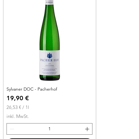
r
o
1
L
i
t
e
r
Sylvaner DOC - Pacherhof
Preis
19,90 €
26,53 €
/
1l
2
inkl. MwSt.
6
,
5