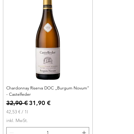
r
o
1
L
i
t
e
r
Chardonnay Riserva DOC „Burgum Novum“
- Castelfeder
Standardpreis
Sale-Preis
32,90 €
31,90 €
42,53 €
/
1l
4
inkl. MwSt.
2
,