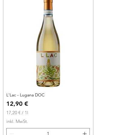
€
p
r
o
1
L
i
t
e
r
L'Lac - Lugana DOC
Preis
12,90 €
17,20 €
/
1l
1
inkl. MwSt.
7
,