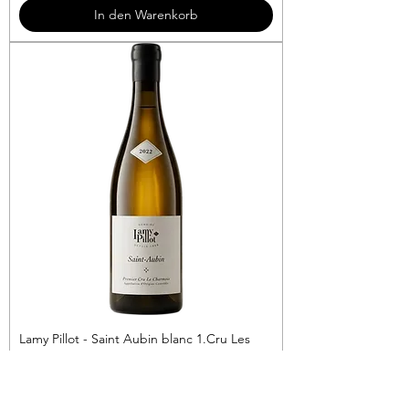
3
In den Warenkorb
€
p
r
o
1
L
i
t
e
r
Lamy Pillot - Saint Aubin blanc 1.Cru Les
Charmois
Preis
69,90 €