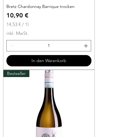
Bretz Chardonnay Barrique trocken
Preis
10,90 €
14,53 €
/
1l
1
inkl. MwSt.
4
,
5
3
In den Warenkorb
€
Bestseller
p
r
o
1
L
i
t
e
r