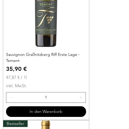
t
e
r
Sauvignon Graßnitzberg Riff Erste Lage -
Tement
Preis
35,90 €
47,87 €
/
1l
4
inkl. MwSt.
7
,
8
7
In den Warenkorb
€
Bestseller
p