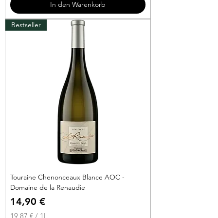
In den Warenkorb
€
Bestseller
p
r
o
1
L
i
t
e
r
Touraine Chenonceaux Blance AOC -
Domaine de la Renaudie
Preis
14,90 €
19,87 €
/
1l