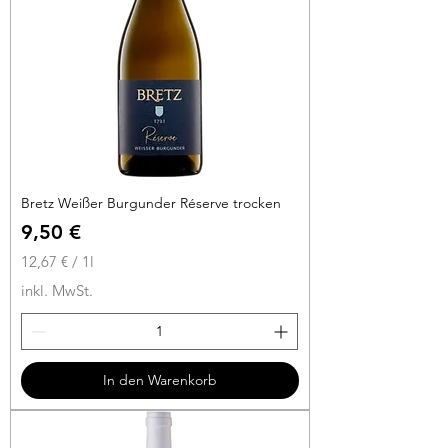
i
t
e
r
Bretz Weißer Burgunder Réserve trocken
Preis
9,50 €
12,67 €
/
1l
1
inkl. MwSt.
2
,
6
7
In den Warenkorb
€
p