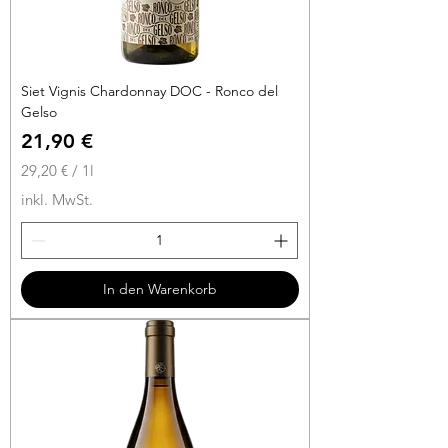
Siet Vignis Chardonnay DOC - Ronco del
Gelso
Preis
21,90 €
29,20 €
/
1l
2
inkl. MwSt.
9
,
2
0
In den Warenkorb
€
p
r
o
1
L
i