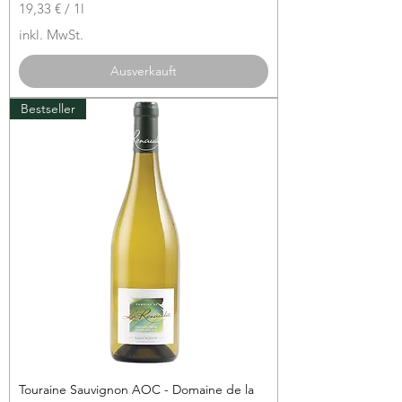
19,33 €
/
1l
1
inkl. MwSt.
9
,
Ausverkauft
3
3
Bestseller
€
p
r
o
1
L
i
t
e
r
Touraine Sauvignon AOC - Domaine de la