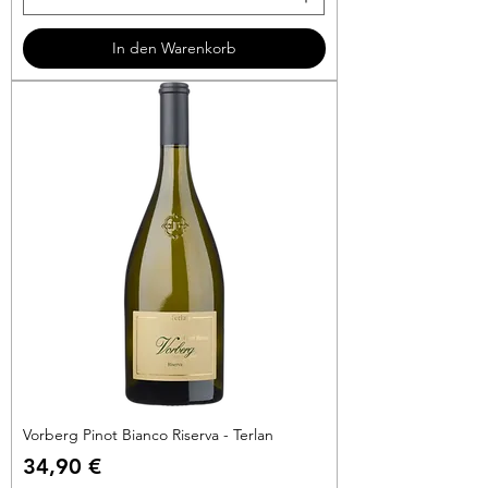
5
3
In den Warenkorb
€
p
r
o
1
L
i
t
e
r
Vorberg Pinot Bianco Riserva - Terlan
Preis
34,90 €