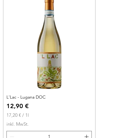
€
p
r
o
1
L
i
t
e
r
L'Lac - Lugana DOC
Preis
12,90 €
17,20 €
/
1l
1
inkl. MwSt.
7
,