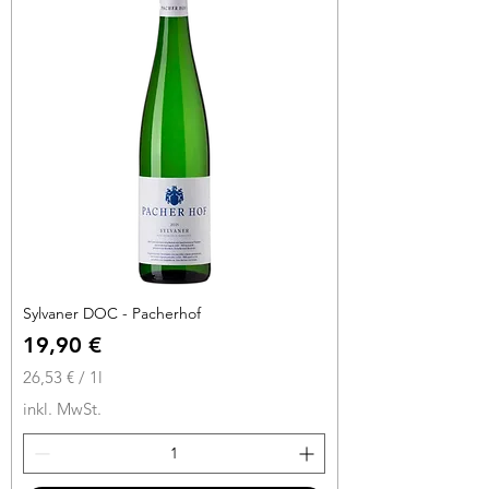
r
o
1
L
i
t
e
r
Sylvaner DOC - Pacherhof
Preis
19,90 €
26,53 €
/
1l
2
inkl. MwSt.
6
,
5