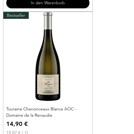
In den Warenkorb
€
Bestseller
p
r
o
1
L
i
t
e
r
Touraine Chenonceaux Blance AOC -
Domaine de la Renaudie
Preis
14,90 €
19,87 €
/
1l