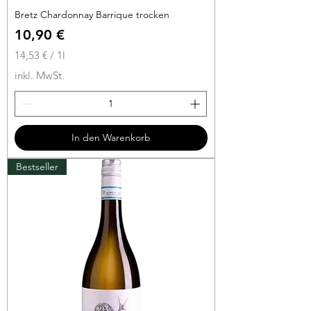
Bretz Chardonnay Barrique trocken
Preis
10,90 €
14,53 €
/
1l
1
inkl. MwSt.
4
,
5
3
In den Warenkorb
€
Bestseller
p
r
o
1
L
i
t
e
r