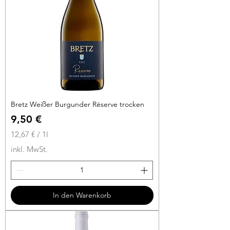
i
t
e
r
Bretz Weißer Burgunder Réserve trocken
Preis
9,50 €
12,67 €
/
1l
1
inkl. MwSt.
2
,
6
7
In den Warenkorb
€
p