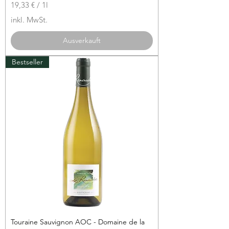
19,33 €
/
1l
1
inkl. MwSt.
9
,
Ausverkauft
3
3
Bestseller
€
p
r
o
1
L
i
t
e
r
Touraine Sauvignon AOC - Domaine de la