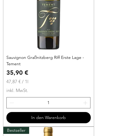
t
e
r
Sauvignon Graßnitzberg Riff Erste Lage -
Tement
Preis
35,90 €
47,87 €
/
1l
4
inkl. MwSt.
7
,
8
7
In den Warenkorb
€
Bestseller
p