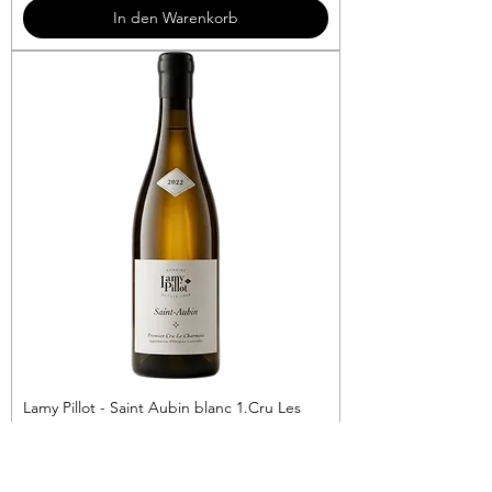
3
In den Warenkorb
€
p
r
o
1
L
i
t
e
r
Lamy Pillot - Saint Aubin blanc 1.Cru Les
Charmois
Preis
69,90 €