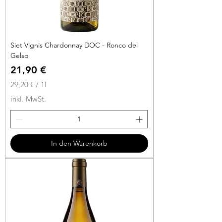
Siet Vignis Chardonnay DOC - Ronco del
Gelso
Preis
21,90 €
29,20 €
/
1l
2
inkl. MwSt.
9
,
2
0
In den Warenkorb
€
p
r
o
1
L
i