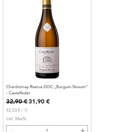
r
o
1
L
i
t
e
r
Chardonnay Riserva DOC „Burgum Novum“
- Castelfeder
Standardpreis
Sale-Preis
32,90 €
31,90 €
42,53 €
/
1l
4
inkl. MwSt.
2
,