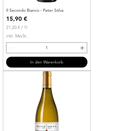
Il Secondo Bianco - Peter Sölva
Preis
15,90 €
21,20 €
/
1l
2
inkl. MwSt.
1
,
2
0
In den Warenkorb
€
p
r
o
1
L
i
t
e
r