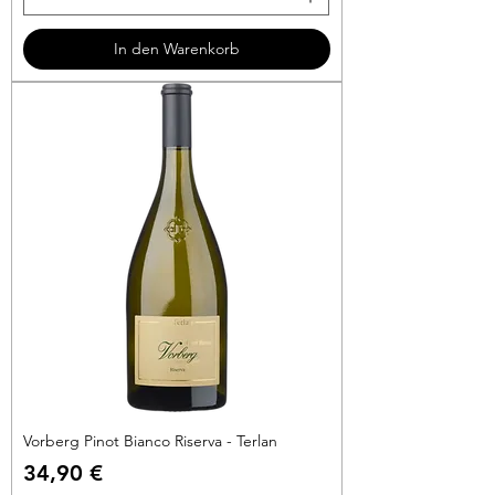
5
3
In den Warenkorb
€
p
r
o
1
L
i
t
e
r
Vorberg Pinot Bianco Riserva - Terlan
Preis
34,90 €