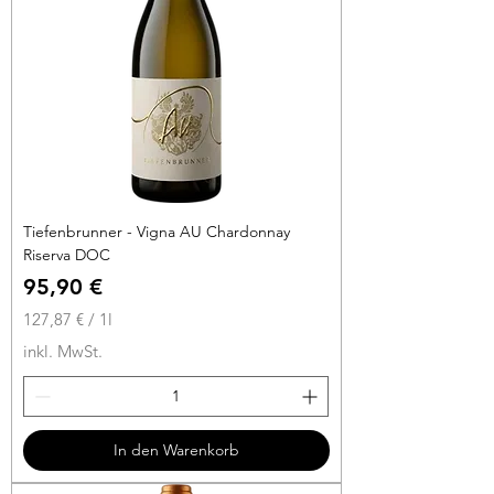
Tiefenbrunner - Vigna AU Chardonnay
Riserva DOC
Preis
95,90 €
127,87 €
/
1l
1
inkl. MwSt.
2
7
,
8
In den Warenkorb
7