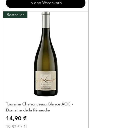
In den Warenkorb
€
Bestseller
p
r
o
1
L
i
t
e
r
Touraine Chenonceaux Blance AOC -
Domaine de la Renaudie
Preis
14,90 €
19,87 €
/
1l