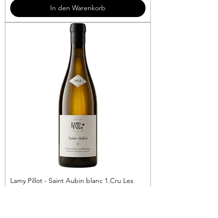
3
In den Warenkorb
€
p
r
o
1
L
i
t
e
r
Lamy Pillot - Saint Aubin blanc 1.Cru Les
Charmois
Preis
69,90 €