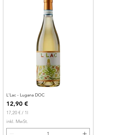
€
p
r
o
1
L
i
t
e
r
L'Lac - Lugana DOC
Preis
12,90 €
17,20 €
/
1l
1
inkl. MwSt.
7
,