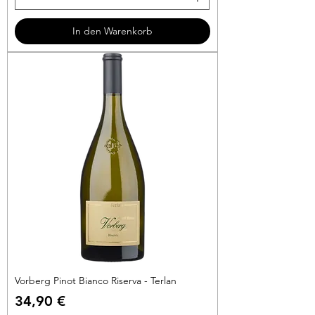
5
3
In den Warenkorb
€
p
r
o
1
L
i
t
e
r
Vorberg Pinot Bianco Riserva - Terlan
Preis
34,90 €