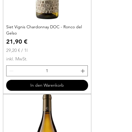
Siet Vignis Chardonnay DOC - Ronco del
Gelso
Preis
21,90 €
29,20 €
/
1l
2
inkl. MwSt.
9
,
2
0
In den Warenkorb
€
p
r
o
1
L
i