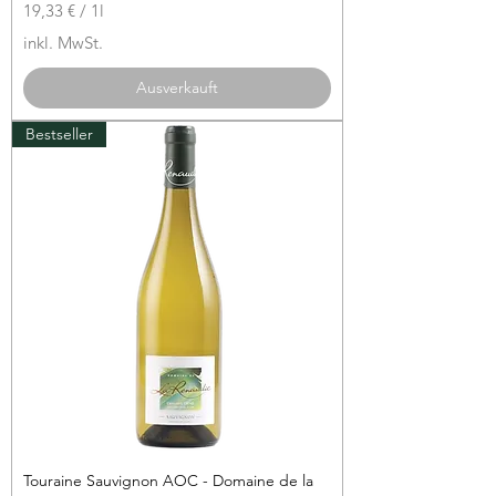
19,33 €
/
1l
1
inkl. MwSt.
9
,
Ausverkauft
3
3
Bestseller
€
p
r
o
1
L
i
t
e
r
Touraine Sauvignon AOC - Domaine de la