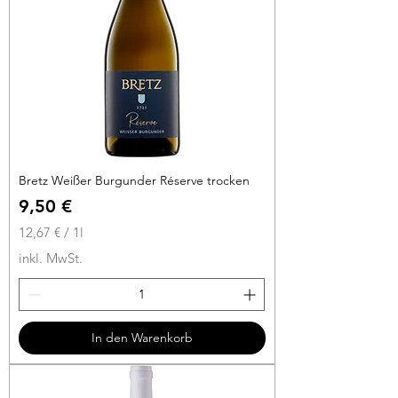
i
t
e
r
Bretz Weißer Burgunder Réserve trocken
Preis
9,50 €
12,67 €
/
1l
1
inkl. MwSt.
2
,
6
7
In den Warenkorb
€
p