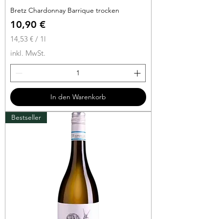
Bretz Chardonnay Barrique trocken
Preis
10,90 €
14,53 €
/
1l
1
inkl. MwSt.
4
,
5
3
In den Warenkorb
€
Bestseller
p
r
o
1
L
i
t
e
r