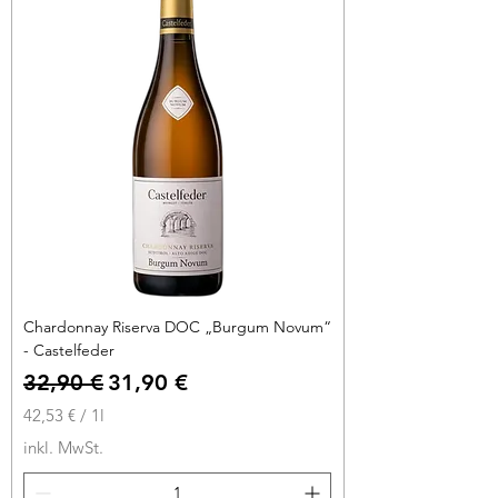
r
o
1
L
i
t
e
r
Chardonnay Riserva DOC „Burgum Novum“
- Castelfeder
Standardpreis
Sale-Preis
32,90 €
31,90 €
42,53 €
/
1l
4
inkl. MwSt.
2
,