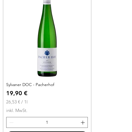
r
o
1
L
i
t
e
r
Sylvaner DOC - Pacherhof
Preis
19,90 €
26,53 €
/
1l
2
inkl. MwSt.
6
,
5