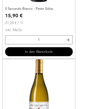
Il Secondo Bianco - Peter Sölva
Preis
15,90 €
21,20 €
/
1l
2
inkl. MwSt.
1
,
2
0
In den Warenkorb
€
p
r
o
1
L
i
t
e
r