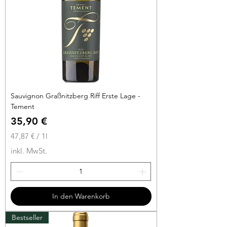
t
e
r
Sauvignon Graßnitzberg Riff Erste Lage -
Tement
Preis
35,90 €
47,87 €
/
1l
4
inkl. MwSt.
7
,
8
7
In den Warenkorb
€
Bestseller
p