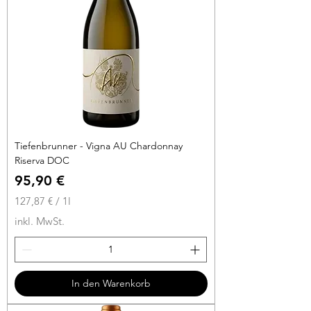
Tiefenbrunner - Vigna AU Chardonnay
Riserva DOC
Preis
95,90 €
127,87 €
/
1l
1
inkl. MwSt.
2
7
,
8
In den Warenkorb
7