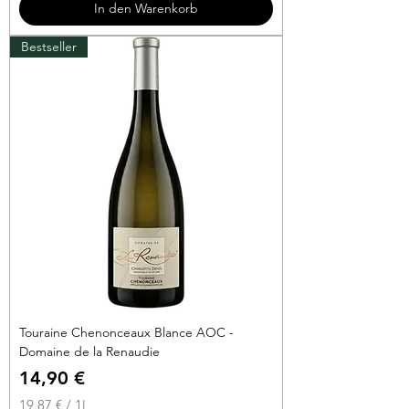
In den Warenkorb
€
Bestseller
p
r
o
1
L
i
t
e
r
Touraine Chenonceaux Blance AOC -
Domaine de la Renaudie
Preis
14,90 €
19,87 €
/
1l