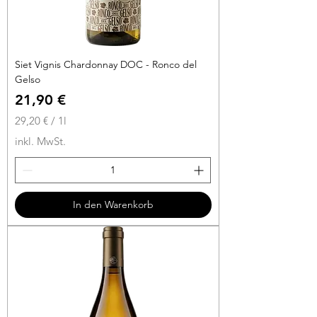
Siet Vignis Chardonnay DOC - Ronco del
Gelso
Preis
21,90 €
29,20 €
/
1l
2
inkl. MwSt.
9
,
2
0
In den Warenkorb
€
p
r
o
1
L
i