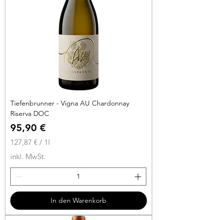
Tiefenbrunner - Vigna AU Chardonnay
Riserva DOC
Preis
95,90 €
127,87 €
/
1l
1
inkl. MwSt.
2
7
,
8
In den Warenkorb
7