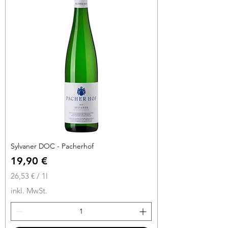
r
o
1
L
i
t
e
r
Sylvaner DOC - Pacherhof
Preis
19,90 €
26,53 €
/
1l
2
inkl. MwSt.
6
,
5