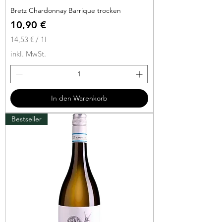
Bretz Chardonnay Barrique trocken
Preis
10,90 €
14,53 €
/
1l
1
inkl. MwSt.
4
,
5
3
In den Warenkorb
€
Bestseller
p
r
o
1
L
i
t
e
r