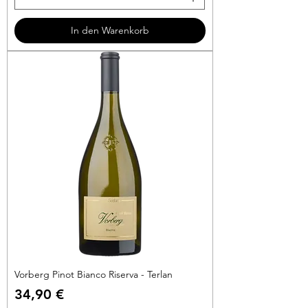
5
3
In den Warenkorb
€
p
r
o
1
L
i
t
e
r
Vorberg Pinot Bianco Riserva - Terlan
Preis
34,90 €