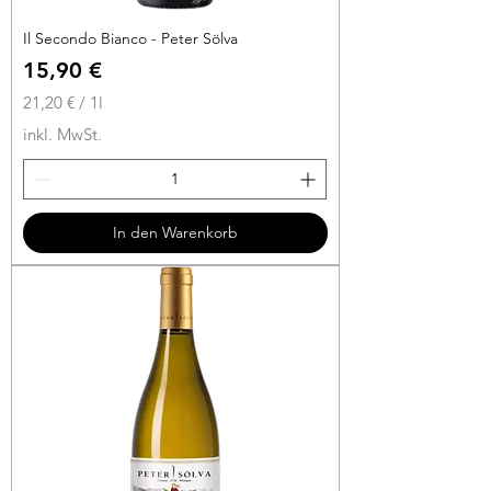
Il Secondo Bianco - Peter Sölva
Preis
15,90 €
21,20 €
/
1l
2
inkl. MwSt.
1
,
2
0
In den Warenkorb
€
p
r
o
1
L
i
t
e
r