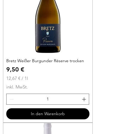
i
t
e
r
Bretz Weißer Burgunder Réserve trocken
Preis
9,50 €
12,67 €
/
1l
1
inkl. MwSt.
2
,
6
7
In den Warenkorb
€
p