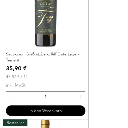
t
e
r
Sauvignon Graßnitzberg Riff Erste Lage -
Tement
Preis
35,90 €
47,87 €
/
1l
4
inkl. MwSt.
7
,
8
7
In den Warenkorb
€
Bestseller
p