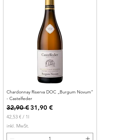
r
o
1
L
i
t
e
r
Chardonnay Riserva DOC „Burgum Novum“
- Castelfeder
Standardpreis
Sale-Preis
32,90 €
31,90 €
42,53 €
/
1l
4
inkl. MwSt.
2
,