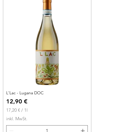
€
p
r
o
1
L
i
t
e
r
L'Lac - Lugana DOC
Preis
12,90 €
17,20 €
/
1l
1
inkl. MwSt.
7
,