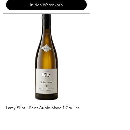
3
In den Warenkorb
€
p
r
o
1
L
i
t
e
r
Lamy Pillot - Saint Aubin blanc 1.Cru Les
Charmois
Preis
69,90 €