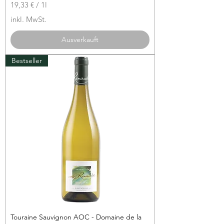
19,33 €
/
1l
1
inkl. MwSt.
9
,
Ausverkauft
3
3
Bestseller
€
p
r
o
1
L
i
t
e
r
Touraine Sauvignon AOC - Domaine de la