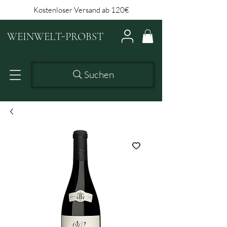
Kostenloser Versand ab 120€
WEINWELT-PROBST
Suchen