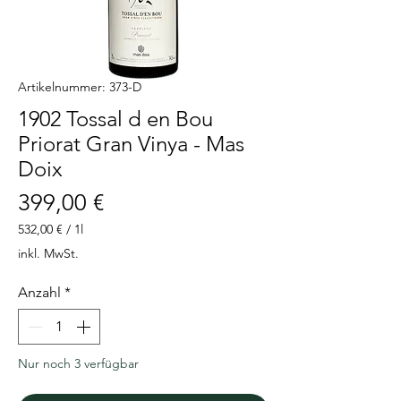
Artikelnummer: 373-D
1902 Tossal d en Bou
Priorat Gran Vinya - Mas
Doix
Preis
399,00 €
532,00 €
/
1l
532,00 €
inkl. MwSt.
pro
1
Anzahl
*
Liter
Nur noch 3 verfügbar