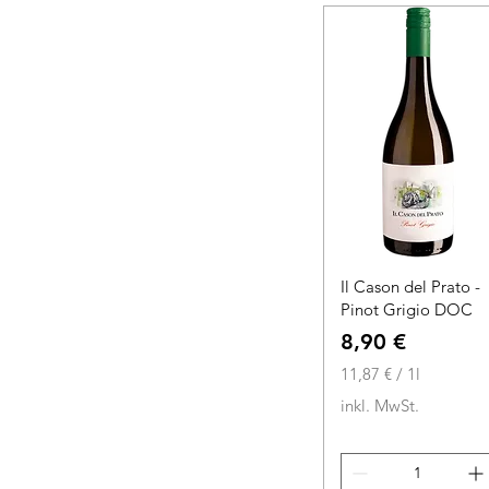
o
1
L
i
t
e
r
Il Cason del Prato -
Pinot Grigio DOC
Preis
8,90 €
11,87 €
/
1l
1
inkl. MwSt.
1
,
8
7