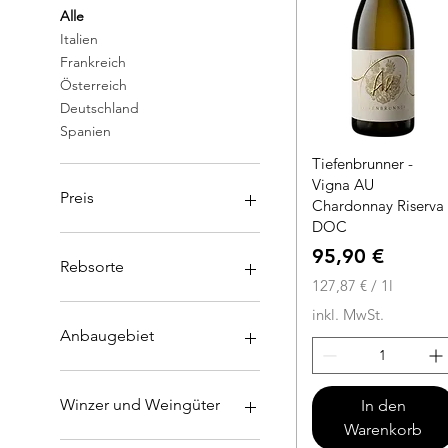
Alle
Italien
Frankreich
Österreich
Deutschland
Spanien
Tiefenbrunner -
Vigna AU
Preis
Chardonnay Riserva
DOC
Preis
95,90 €
6 €
690 €
Rebsorte
127,87 €
/
1l
1
Albariño
inkl. MwSt.
2
Chardonnay
Anbaugebiet
7
Gewürztraminer
,
Grauburgunder
Andalusien
8
Lugana
Bordeaux
Winzer und Weingüter
In den
7
Petit Manseng
Friaul-Julisch Venetien
Warenkorb
Riesling
Kampanien
Antinori