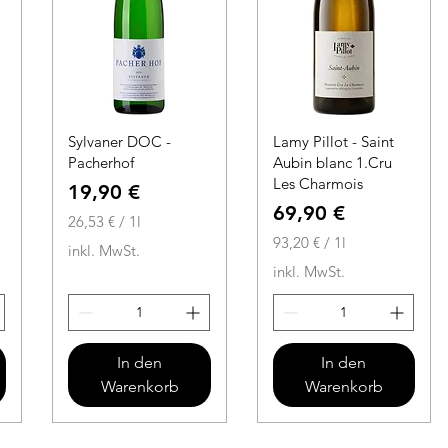
r
Sylvaner DOC -
Lamy Pillot - Saint
Pacherhof
Aubin blanc 1.Cru
Les Charmois
Preis
19,90 €
Preis
69,90 €
26,53 €
/
1l
2
93,20 €
/
1l
inkl. MwSt.
6
9
inkl. MwSt.
,
3
5
,
3
2
0
In den
In den
€
Warenkorb
Warenkorb
p
€
r
p
o
r