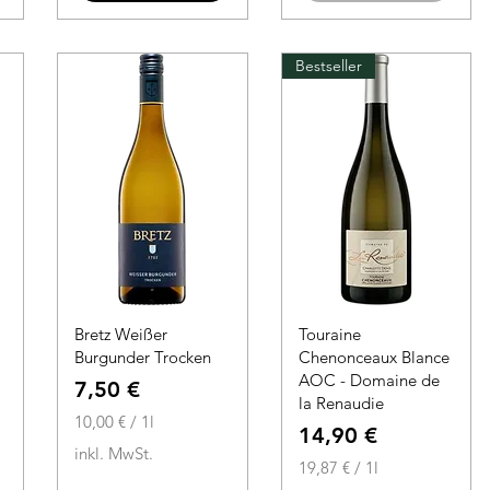
1
o
L
1
i
L
Bestseller
t
i
e
t
r
e
r
Bretz Weißer
Touraine
Burgunder Trocken
Chenonceaux Blance
AOC - Domaine de
Preis
7,50 €
la Renaudie
10,00 €
/
1l
Preis
14,90 €
1
inkl. MwSt.
0
19,87 €
/
1l