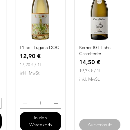
L'Lac - Lugana DOC
Kerner IGT Lahn -
Castelfeder
Preis
12,90 €
Preis
14,50 €
17,20 €
/
1l
1
19,33 €
/
1l
inkl. MwSt.
7
1
inkl. MwSt.
,
9
2
,
0
3
3
€
p
€
In den
r
p
Warenkorb
Ausverkauft
o
r