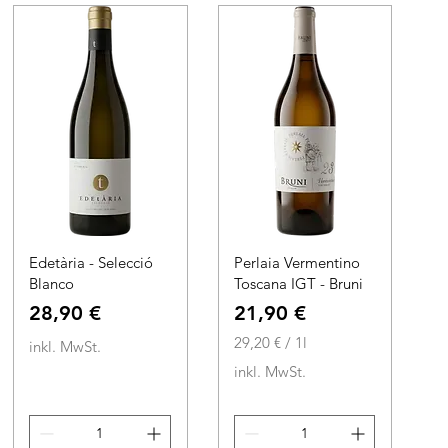
1
1
L
L
i
i
t
t
e
e
r
r
Edetària - Selecció
Perlaia Vermentino
Blanco
Toscana IGT - Bruni
Preis
Preis
28,90 €
21,90 €
29,20 €
/
1l
inkl. MwSt.
2
inkl. MwSt.
9
,
2
0