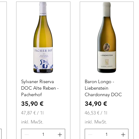
1
o
L
1
i
L
t
i
e
t
r
e
r
Sylvaner Riserva
Baron Longo -
DOC Alte Reben -
Liebenstein
Pacherhof
Chardonnay DOC
Preis
Preis
35,90 €
34,90 €
47,87 €
/
1l
46,53 €
/
1l
4
4
inkl. MwSt.
inkl. MwSt.
7
6
,
,
8
5