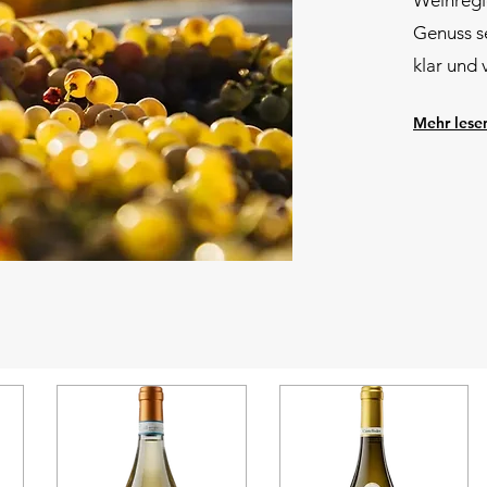
Weinregi
Genuss se
klar und 
Mehr lese