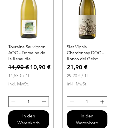
Touraine Sauvignon
Siet Vignis
AOC - Domaine de
Chardonnay DOC -
la Renaudie
Ronco del Gelso
Standardpreis
Sale-Preis
Preis
11,90 €
10,90 €
21,90 €
14,53 €
/
1l
29,20 €
/
1l
1
2
inkl. MwSt.
inkl. MwSt.
4
9
,
,
5
2
3
0
In den
In den
€
€
Warenkorb
Warenkorb
p
p