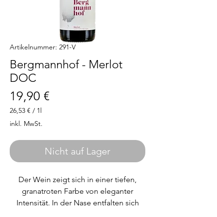
Artikelnummer: 291-V
Bergmannhof - Merlot
DOC
Preis
19,90 €
26,53 €
/
1l
26,53 €
inkl. MwSt.
pro
1
Liter
Nicht auf Lager
Der Wein zeigt sich in einer tiefen,
granatroten Farbe von eleganter
Intensität. In der Nase entfalten sich
verführerische Aromen reifer roter