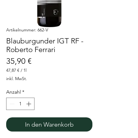
Artikelnummer: 662-V
Blauburgunder IGT RF -
Roberto Ferrari
Preis
35,90 €
47,87 €
/
1l
47,87 €
inkl. MwSt.
pro
1
Anzahl
*
Liter
In den Warenkorb