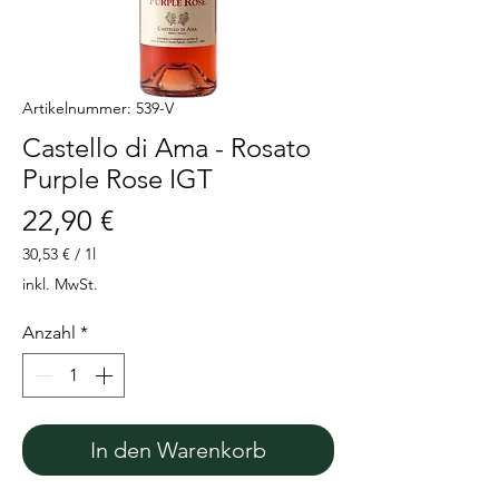
Artikelnummer: 539-V
Castello di Ama - Rosato
Purple Rose IGT
Preis
22,90 €
30,53 €
/
1l
30,53 €
inkl. MwSt.
pro
1
Anzahl
*
Liter
In den Warenkorb