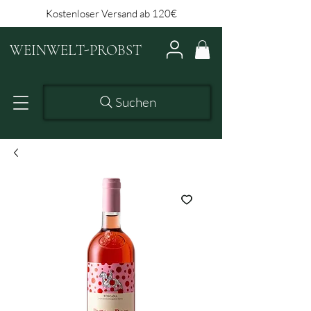
Kostenloser Versand ab 120€
WEINWELT-PROBST
Suchen