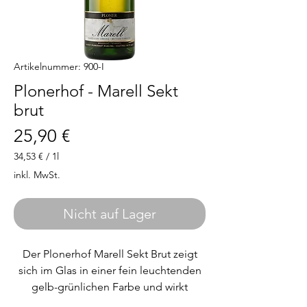
Artikelnummer: 900-I
Plonerhof - Marell Sekt
brut
Preis
25,90 €
34,53 €
/
1l
34,53 €
inkl. MwSt.
pro
1
Liter
Nicht auf Lager
Der Plonerhof Marell Sekt Brut zeigt
sich im Glas in einer fein leuchtenden
gelb-grünlichen Farbe und wirkt
bereits optisch lebendig und elegant.