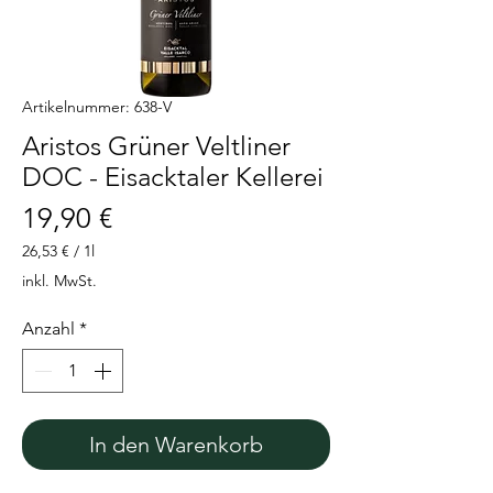
Artikelnummer: 638-V
Aristos Grüner Veltliner
DOC - Eisacktaler Kellerei
Preis
19,90 €
26,53 €
/
1l
26,53 €
inkl. MwSt.
pro
1
Anzahl
*
Liter
In den Warenkorb