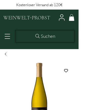
Kostenloser Versand ab 120€
WEINWELT-PROBST
Suchen