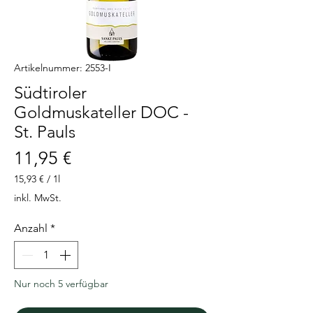
Artikelnummer: 2553-I
Südtiroler
Goldmuskateller DOC -
St. Pauls
Preis
11,95 €
15,93 €
/
1l
15,93 €
inkl. MwSt.
pro
1
Anzahl
*
Liter
Nur noch 5 verfügbar