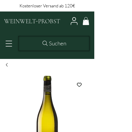
Kostenloser Versand ab 120€
WEINWELT-PROBST
Suchen