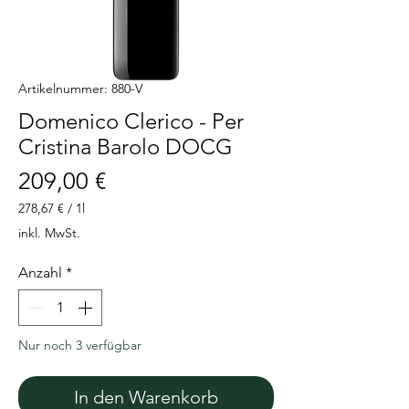
Artikelnummer: 880-V
Domenico Clerico - Per
Cristina Barolo DOCG
Preis
209,00 €
278,67 €
/
1l
278,67 €
inkl. MwSt.
pro
1
Anzahl
*
Liter
Nur noch 3 verfügbar
In den Warenkorb