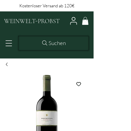
Kostenloser Versand ab 120€
WEINWELT-PROBST
Suchen