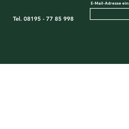
E-Mail-Adresse ei
Tel. 08195 - 77 85 998
Impressu
m
AGB
Widerruf