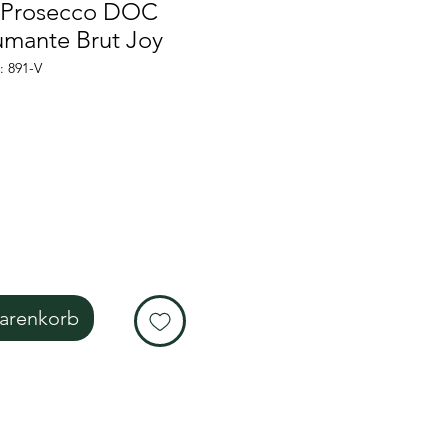
- Prosecco DOC
mante Brut Joy
: 891-V
reis
arenkorb