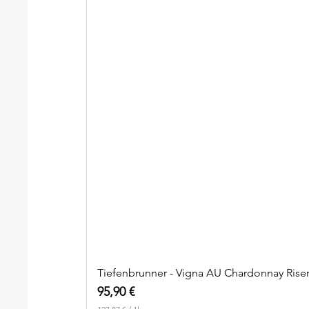
Tiefenbrunner - Vigna AU Chardonnay Ris
Preis
95,90 €