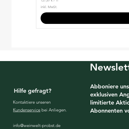
127,87 €
/
1l
1
inkl. MwSt.
2
7
,
8
7
€
p
r
o
1
L
i
Newslet
t
e
r
Abboniere uns
Hilfe gefragt?
exklusiven An
limitierte Akt
Kontaktiere unseren
Kundenservice
bei Anliegen.
Abonnenten v
info@weinwelt-probst.de