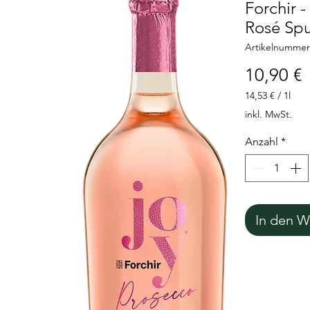
Forchir 
Rosé Spu
Artikelnummer
P
10,90 €
14,53 €
/
1l
14,53 €
inkl. MwSt.
pro
1
Anzahl
*
Liter
In den W