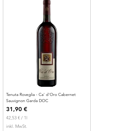
p
r
o
1
L
i
t
e
r
Tenuta Roveglia - Ca' d'Oro Cabernet
Sauvignon Garda DOC
Preis
31,90 €
42,53 €
/
1l
4
inkl. MwSt.
2