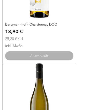
Bergmannhof - Chardonnay DOC
Preis
18,90 €
25,20 €
/
1l
2
inkl. MwSt.
5
,
Ausverkauft
2
0
€
p
r
o
1
L
i