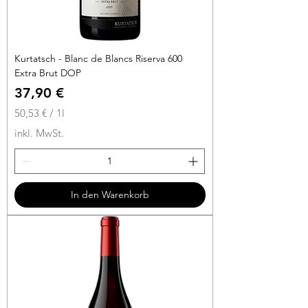
Kurtatsch - Blanc de Blancs Riserva 600
Extra Brut DOP
Preis
37,90 €
50,53 €
/
1l
5
inkl. MwSt.
0
,
5
3
In den Warenkorb
€
p
r
o
1
L
i