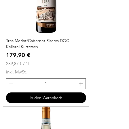
e
r
Tres Merlot/Cabernet Riserva DOC -
Kellerei Kurtatsch
Preis
179,90 €
239,87 €
/
1l
2
inkl. MwSt.
3
9
,
8
In den Warenkorb
7
€
p
r