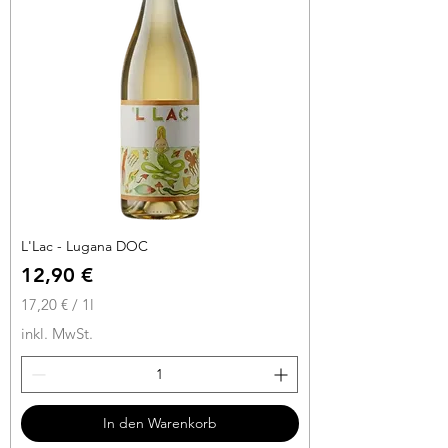
o
1
L
i
t
e
r
L'Lac - Lugana DOC
Preis
12,90 €
17,20 €
/
1l
1
inkl. MwSt.
7
,
2
0
In den Warenkorb