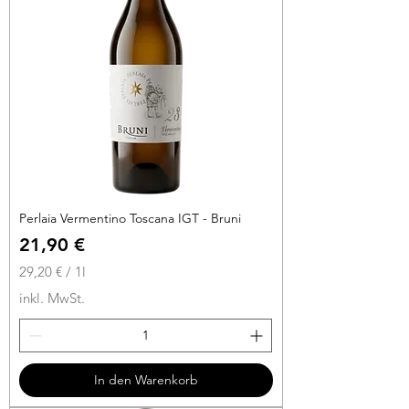
L
i
t
e
r
Perlaia Vermentino Toscana IGT - Bruni
Preis
21,90 €
29,20 €
/
1l
2
inkl. MwSt.
9
,
2
0
In den Warenkorb
€