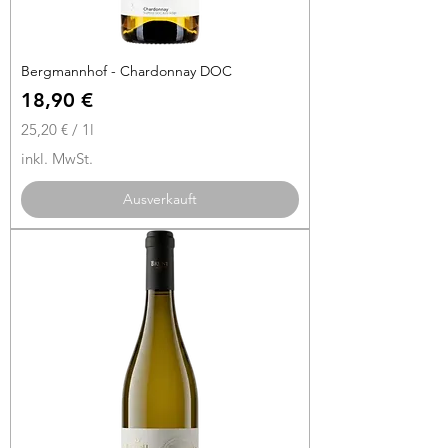
Bergmannhof - Chardonnay DOC
Preis
18,90 €
25,20 €
/
1l
2
inkl. MwSt.
5
,
Ausverkauft
2
0
€
p
r
o
1
L
i
t
e