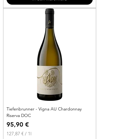
€
p
r
o
1
L
i
t
e
r
Tiefenbrunner - Vigna AU Chardonnay
Riserva DOC
Preis
95,90 €
127,87 €
/
1l