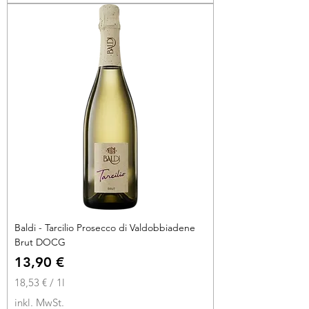
€
p
r
o
1
L
i
t
e
r
Baldi - Tarcilio Prosecco di Valdobbiadene
Brut DOCG
Preis
13,90 €
18,53 €
/
1l
1
inkl. MwSt.