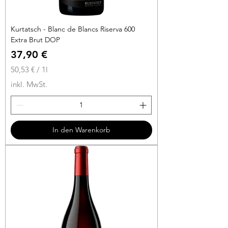
Kurtatsch - Blanc de Blancs Riserva 600
Extra Brut DOP
Preis
37,90 €
50,53 €
/
1l
5
inkl. MwSt.
0
,
5
3
In den Warenkorb
€
p
r
o
1
L
i
t