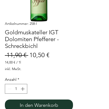
Artikelnummer: 258-I
Goldmuskateller IGT
Dolomiten Pfefferer -
Schreckbichl
Standardpreis
Sale-
 11,90 € 
10,50 €
Preis
14,00 €
/
1l
14,00 €
inkl. MwSt.
pro
1
Anzahl
*
Liter
In den Warenkorb