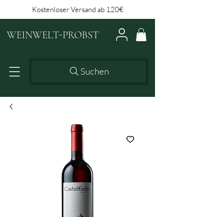
Kostenloser Versand ab 120€
WEINWELT-PROBST
Suchen