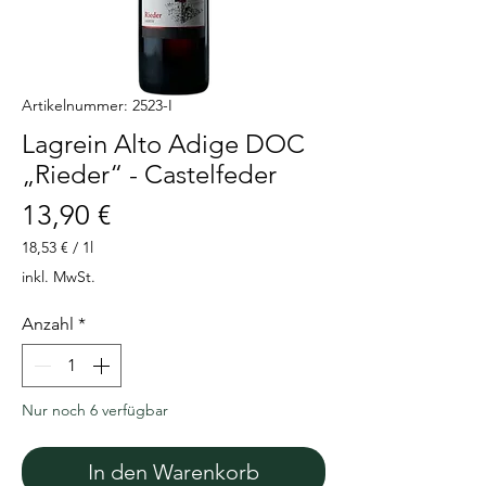
Artikelnummer: 2523-I
Lagrein Alto Adige DOC
„Rieder“ - Castelfeder
Preis
13,90 €
18,53 €
/
1l
18,53 €
inkl. MwSt.
pro
1
Anzahl
*
Liter
Nur noch 6 verfügbar
In den Warenkorb