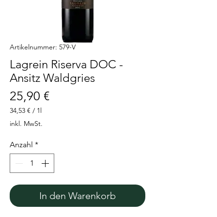
Artikelnummer: 579-V
Lagrein Riserva DOC -
Ansitz Waldgries
Preis
25,90 €
34,53 €
/
1l
34,53 €
inkl. MwSt.
pro
1
Anzahl
*
Liter
In den Warenkorb