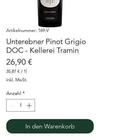
Artikelnummer: 169-V
Unterebner Pinot Grigio
DOC - Kellerei Tramin
Preis
26,90 €
35,87 €
/
1l
35,87 €
inkl. MwSt.
pro
1
Anzahl
*
Liter
In den Warenkorb