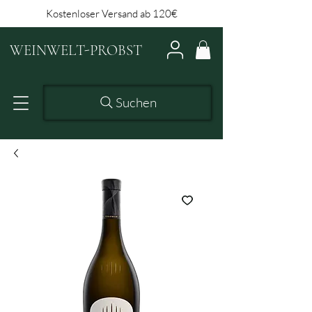
Kostenloser Versand ab 120€
WEINWELT-PROBST
Suchen