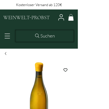
Kostenloser Versand ab 120€
WEINWELT-PROBST
Suchen