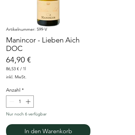
Artikelnummer: 599-V
Manincor - Lieben Aich
DOC
Preis
64,90 €
86,53 €
/
1l
86,53 €
inkl. MwSt.
pro
1
Anzahl
*
Liter
Nur noch 6 verfügbar
In den Warenkorb