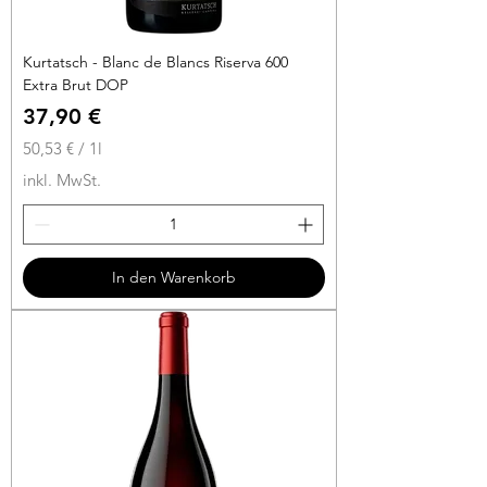
Kurtatsch - Blanc de Blancs Riserva 600
Extra Brut DOP
Preis
37,90 €
50,53 €
/
1l
5
inkl. MwSt.
0
,
5
3
In den Warenkorb
€
p
r
o
1
L
i
t