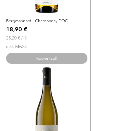
Bergmannhof - Chardonnay DOC
Preis
18,90 €
25,20 €
/
1l
2
inkl. MwSt.
5
,
Ausverkauft
2
0
€
p
r
o
1
L
i
t
e