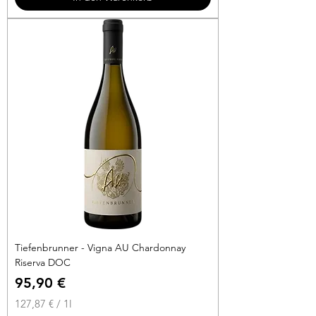
€
p
r
o
1
L
i
t
e
r
Tiefenbrunner - Vigna AU Chardonnay
Riserva DOC
Preis
95,90 €
127,87 €
/
1l