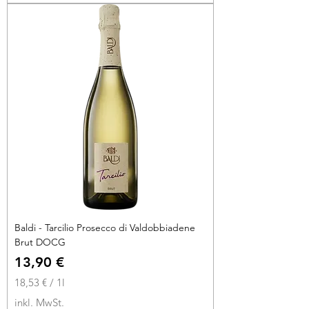
€
p
r
o
1
L
i
t
e
r
Baldi - Tarcilio Prosecco di Valdobbiadene
Brut DOCG
Preis
13,90 €
18,53 €
/
1l
1
inkl. MwSt.