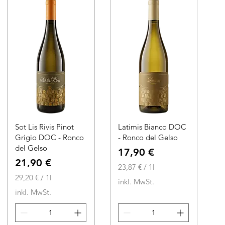
i
1
t
L
e
i
r
t
e
r
Sot Lis Rivis Pinot
Latimis Bianco DOC
Grigio DOC - Ronco
- Ronco del Gelso
del Gelso
Preis
17,90 €
Preis
21,90 €
23,87 €
/
1l
29,20 €
/
1l
2
inkl. MwSt.
2
3
inkl. MwSt.
9
,
,
8
2
7