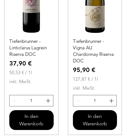
Tiefenbrunner -
Tiefenbrunner -
Linticlarus Lagrein
Vigna AU
Riserva DOC
Chardonnay Riserva
DOC
Preis
37,90 €
Preis
95,90 €
50,53 €
/
1l
5
127,87 €
/
1l
inkl. MwSt.
0
1
inkl. MwSt.
,
2
5
7
3
,
8
In den
In den
€
7
Warenkorb
Warenkorb
p
r
€
o
p