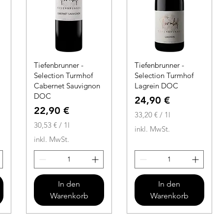
Tiefenbrunner -
Tiefenbrunner -
Selection Turmhof
Selection Turmhof
Cabernet Sauvignon
Lagrein DOC
DOC
Preis
24,90 €
Preis
22,90 €
33,20 €
/
1l
30,53 €
/
1l
3
inkl. MwSt.
3
3
inkl. MwSt.
0
,
,
2
5
0
3
In den
In den
€
Warenkorb
Warenkorb
€
p
p
r
r
o