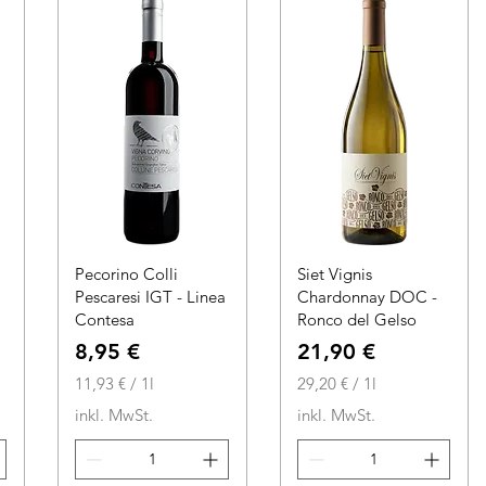
i
L
t
i
e
t
r
e
r
Pecorino Colli
Siet Vignis
Pescaresi IGT - Linea
Chardonnay DOC -
Contesa
Ronco del Gelso
Preis
Preis
8,95 €
21,90 €
11,93 €
/
1l
29,20 €
/
1l
1
2
inkl. MwSt.
inkl. MwSt.
1
9
,
,
9
2