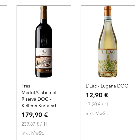
o
1
1
L
L
i
i
t
t
e
e
r
r
Tres
L'Lac - Lugana DOC
Merlot/Cabernet
Preis
12,90 €
Riserva DOC -
17,20 €
/
1l
Kellerei Kurtatsch
1
inkl. MwSt.
Preis
179,90 €
7
239,87 €
/
1l
,
2
2
inkl. MwSt.
3
0