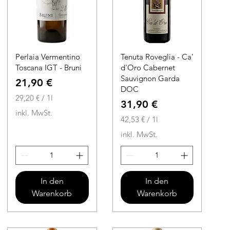
Perlaia Vermentino
Tenuta Roveglia - Ca'
Toscana IGT - Bruni
d'Oro Cabernet
Sauvignon Garda
Preis
21,90 €
DOC
29,20 €
/
1l
Preis
31,90 €
2
inkl. MwSt.
9
42,53 €
/
1l
,
4
inkl. MwSt.
2
2
0
,
5
€
3
In den
In den
p
Warenkorb
Warenkorb
r
€
o
p
1
r
L
o