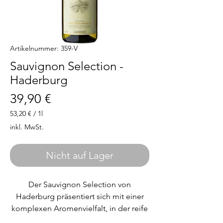
Artikelnummer: 359-V
Sauvignon Selection -
Haderburg
Preis
39,90 €
53,20 €
/
1l
53,20 €
inkl. MwSt.
pro
1
Liter
Nicht auf Lager
Der Sauvignon Selection von
Haderburg präsentiert sich mit einer
komplexen Aromenvielfalt, in der reife
Mango, zarte Holunderblüten und