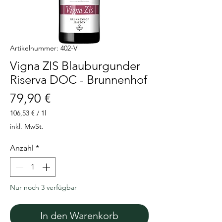
Artikelnummer: 402-V
Vigna ZIS Blauburgunder
Riserva DOC - Brunnenhof
Preis
79,90 €
106,53 €
/
1l
106,53 €
inkl. MwSt.
pro
1
Anzahl
*
Liter
Nur noch 3 verfügbar
In den Warenkorb