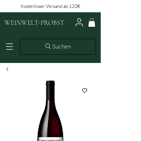
Kostenloser Versand ab 120€
WEINWELT-PROBST
Suchen