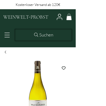
Kostenloser Versand ab 120€
WEINWELT-PROBST
Suchen