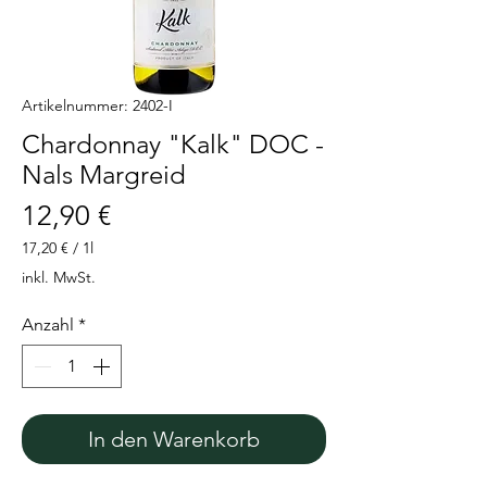
Artikelnummer: 2402-I
Chardonnay "Kalk" DOC -
Nals Margreid
Preis
12,90 €
17,20 €
/
1l
17,20 €
inkl. MwSt.
pro
1
Anzahl
*
Liter
In den Warenkorb