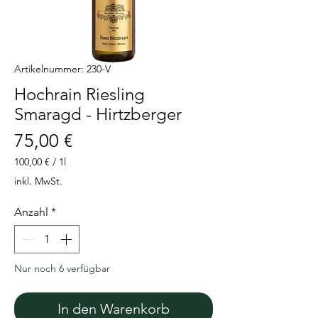
Artikelnummer: 230-V
Hochrain Riesling
Smaragd - Hirtzberger
Preis
75,00 €
100,00 €
/
1l
100,00 €
inkl. MwSt.
pro
1
Anzahl
*
Liter
Nur noch 6 verfügbar
In den Warenkorb