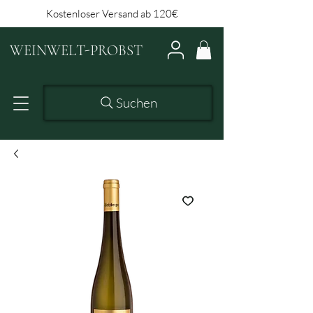
Kostenloser Versand ab 120€
WEINWELT-PROBST
Suchen