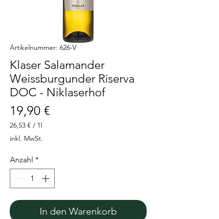
Artikelnummer: 626-V
Klaser Salamander
Weissburgunder Riserva
DOC - Niklaserhof
Preis
19,90 €
26,53 €
/
1l
26,53 €
inkl. MwSt.
pro
1
Anzahl
*
Liter
In den Warenkorb