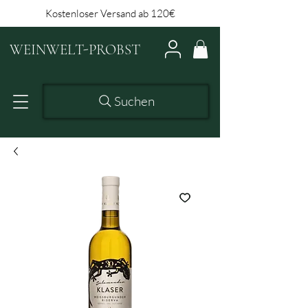
Kostenloser Versand ab 120€
WEINWELT-PROBST
Suchen