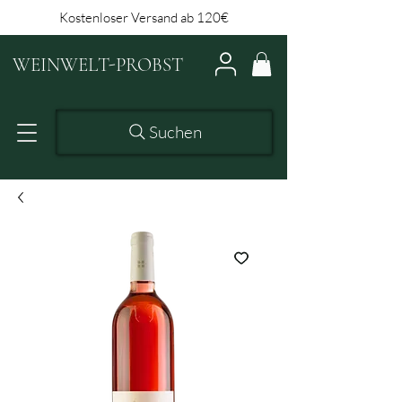
Kostenloser Versand ab 120€
WEINWELT-PROBST
Suchen