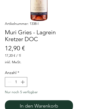
Artikelnummer: 1338-I
Muri Gries - Lagrein
Kretzer DOC
Preis
12,90 €
17,20 €
/
1l
17,20 €
inkl. MwSt.
pro
1
Anzahl
*
Liter
Nur noch 5 verfügbar
In den Warenkorb