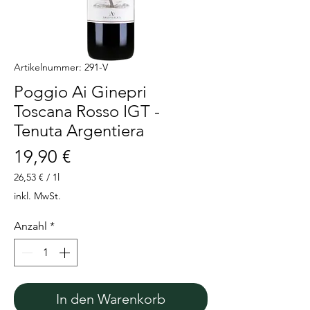
Artikelnummer: 291-V
Poggio Ai Ginepri
Toscana Rosso IGT -
Tenuta Argentiera
Preis
19,90 €
26,53 €
/
1l
26,53 €
inkl. MwSt.
pro
1
Anzahl
*
Liter
In den Warenkorb