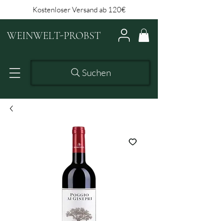
Kostenloser Versand ab 120€
WEINWELT-PROBST
Suchen