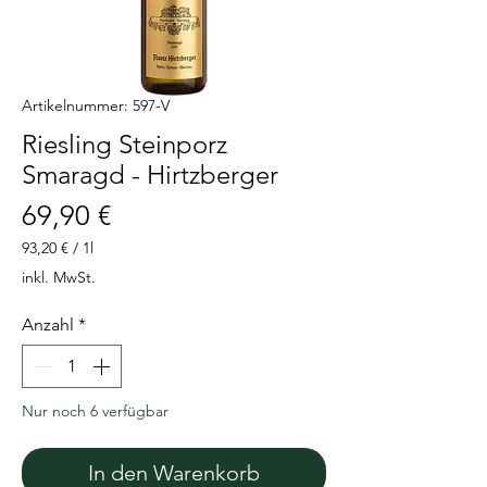
Artikelnummer: 597-V
Riesling Steinporz
Smaragd - Hirtzberger
Preis
69,90 €
93,20 €
/
1l
93,20 €
inkl. MwSt.
pro
1
Anzahl
*
Liter
Nur noch 6 verfügbar
In den Warenkorb