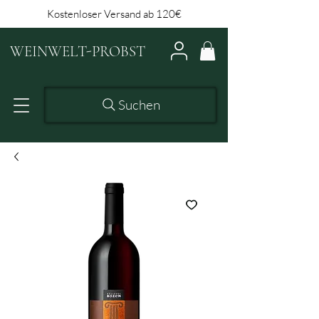
Kostenloser Versand ab 120€
WEINWELT-PROBST
Suchen