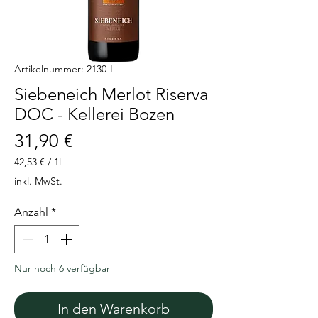
Artikelnummer: 2130-I
Siebeneich Merlot Riserva
DOC - Kellerei Bozen
Preis
31,90 €
42,53 €
/
1l
42,53 €
inkl. MwSt.
pro
1
Anzahl
*
Liter
Nur noch 6 verfügbar
In den Warenkorb